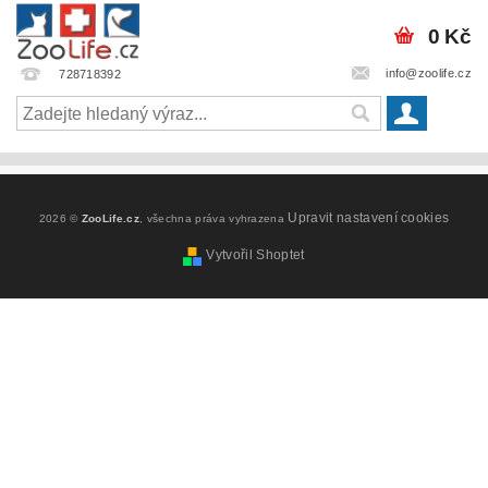
0 Kč
info@zoolife.cz
728718392
Upravit nastavení cookies
2026 ©
ZooLife.cz
, všechna práva vyhrazena
Vytvořil Shoptet