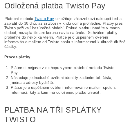
Odložená platba Twisto Pay
Platební metoda
Twisto Pay
umožňuje zákazníkovi nakoupit teď a
zaplatit do 30 dnů, až si zboží v klidu doma prohlédne. P
latby přes
Twisto požívají
bezúročné období. Pokud platbu uhradíte v tomto
období, nezaplatíte ani korunu navíc na úroku. Schválení platby
proběhne do několika vteřin. Plátce je o úspěšném ověření
informován e-mailem od Twisto spolu s informacemi k úhradě dlužné
částky.
Proces platby
Plátce si nejprve v e-shopu vybere platební metodu Twisto
Pay.
Následuje jednoduché ověření identity zadáním tel. čísla,
jména a adresy bydliště.
Plátce je o úspěšném ověření informován e-mailem spolu s
informací, kdy a kam má odloženou platbu uhradit.
PLATBA NA TŘI SPLÁTKY
TWISTO