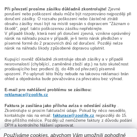
Při převzetí prosíme zásilku důkladně zkontrolujte!
Zjevné
porušení nebo poškození obalu může být rozporováno nejpozději při
doručení zásilky. O rozsahu poškození nebo částečné ztrátě
obsahu zásilky musí být na místě sepsán s dopravcem "Záznam o
škodě", popř. takto poškozenou zásilku nepřebírejte.
V případě škody, která není při doručení zjevná, vznikne oprávněný
nárok na náhradu pouze v případě, je-li tento nárok předložen v
písemné formě do 2 pracovních dnů od doručení. Později nelze
nárok na náhradu škody způsobené dopravou uplatnit.
Kupující rovněž důkladně zkontroluje obsah zásilky a v případě
nesrovnalostí (chybějící, zaměněné zboží atp.) na tuto skutečnost
prodávajícího bez prodlení (tj. do 48h od převzetí) písemně
upozorní. Po uplynutí této lhůty nebude na takovou reklamaci brán
ohled a objednávka bude považována za převzatou bez výhrad.
E-mail pro nahlášení problému se zásilkou:
reklamace@zoolife.cz
Faktura je zasílána jako příloha avíza o odeslání zásilky
.
Zkontrolujte si prosím fakturační údaje. Pokud by něco nesedělo,
kontaktujte nás na email:
fakturace@zoolife.cz
nejpozději do 15.
dne příštího měsíce. Později už nemůžeme faktury z důvodu podání
DPH a kontrolního hlášení upravovat.
Používáme cookies, abychom Vám umožnili pohodlné