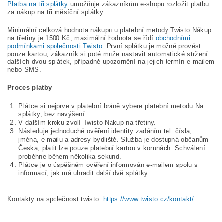
Platba na tři splátky
umožňuje zákazníkům e-shopu rozložit platbu
za nákup na tři měsíční splátky.
Minimální celková hodnota nákupu u platební metody Twisto Nákup
na třetiny je 1500 Kč, maximální hodnota se řídí
obchodními
podmínkami společnosti Twisto
. První splátku je možné provést
pouze kartou, zákazník si poté může nastavit automatické stržení
dalších dvou splátek, případně upozornění na jejich termín e-mailem
nebo SMS.
Proces platby
Plátce si nejprve v platební bráně vybere platební metodu Na
splátky, bez navýšení.
V dalším kroku zvolí Twisto Nákup na třetiny.
Následuje jednoduché ověření identity zadáním tel. čísla,
jména, e-mailu a adresy bydliště. Služba je dostupná občanům
Česka, platit lze pouze platební kartou v korunách. Schválení
proběhne během několika sekund.
Plátce je o úspěšném ověření informován e-mailem spolu s
informací, jak má uhradit další dvě splátky.
Kontakty na společnost twisto:
https://www.twisto.cz/kontakt/