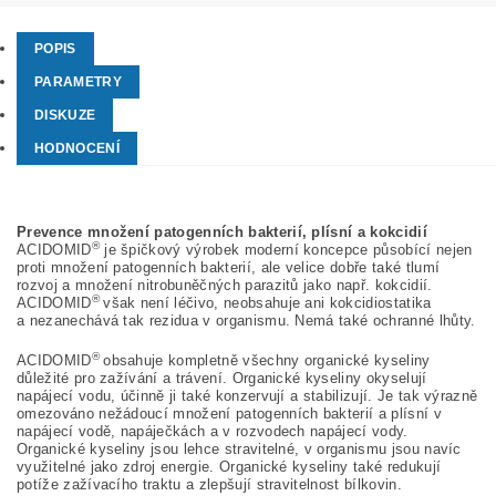
POPIS
PARAMETRY
DISKUZE
HODNOCENÍ
Prevence množení patogenních bakterií, plísní a kokcidií
®
ACIDOMID
je špičkový výrobek moderní koncepce působící nejen
proti množení patogenních bakterií, ale velice dobře také tlumí
rozvoj a množení nitrobuněčných parazitů jako např. kokcidií.
®
ACIDOMID
však není léčivo, neobsahuje ani kokcidiostatika
a nezanechává tak rezidua v organismu. Nemá také ochranné lhůty.
®
ACIDOMID
obsahuje kompletně všechny organické kyseliny
důležité pro zažívání a trávení. Organické kyseliny okyselují
napájecí vodu, účinně ji také konzervují a stabilizují. Je tak výrazně
omezováno nežádoucí množení patogenních bakterií a plísní v
napájecí vodě, napáječkách a v rozvodech napájecí vody.
Organické kyseliny jsou lehce stravitelné, v organismu jsou navíc
využitelné jako zdroj energie. Organické kyseliny také redukují
potíže zažívacího traktu a zlepšují stravitelnost bílkovin.