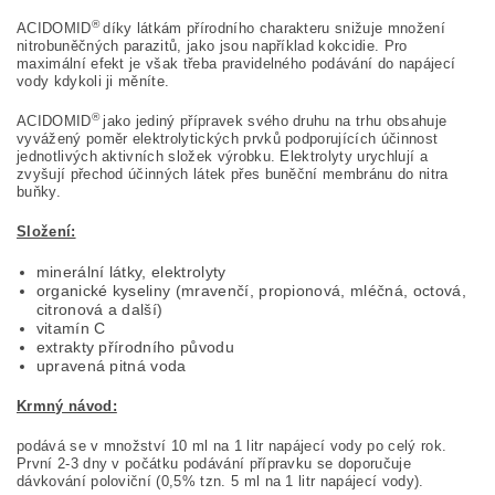
®
ACIDOMID
díky látkám přírodního charakteru snižuje množení
nitrobuněčných parazitů, jako jsou například kokcidie. Pro
maximální efekt je však třeba pravidelného podávání do napájecí
vody kdykoli ji měníte.
®
ACIDOMID
jako jediný přípravek svého druhu na trhu obsahuje
vyvážený poměr elektrolytických prvků podporujících účinnost
jednotlivých aktivních složek výrobku. Elektrolyty urychlují a
zvyšují přechod účinných látek přes buněční membránu do nitra
buňky.
Složení:
minerální látky, elektrolyty
organické kyseliny (mravenčí, propionová, mléčná, octová,
citronová a další)
vitamín C
extrakty přírodního původu
upravená pitná voda
Krmný návod:
podává se v množství 10 ml na 1 litr napájecí vody po celý rok.
První 2-3 dny v počátku podávání přípravku se doporučuje
dávkování poloviční (0,5% tzn. 5 ml na 1 litr napájecí vody).