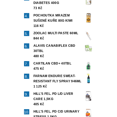
DIABETES 400G
73 Kč
POCHOUTKA MRAZEM
SUŠENÉ KUŘE 80G KIWI
116 Kč
ZOOLAC MULTI PASTE 60ML
844 Kč
ALAVIS CANABIFLEX CBD
30TBL
480 Kč
CARTILAN CBD+ 40TBL
475 Kč
FARNAM ENDURE SWEAT-
RESISTANT FLY SPRAY 946ML
1 125 Kč
HILL'S FEL. PD L/D LIVER
CARE 1,5KG
405 Kč
HILL'S FEL. PD C/D URINARY
STRESS 1,5KG