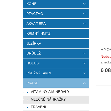
KONĚ
PTACTVO
AKVA TERA
KRMNÝ HMYZ
JEZÍRKA
HYO
DRŮBEŽ
Nedos
Značk
HOLUBI
6 0
PŘEŽVÝKAVCI
PRASE
VITAMÍNY A MINERÁLY
MLÉČNÉ NÁHRAŽKY
TRÁVENÍ