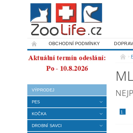
OBCHODNÍ PODMÍNKY
DOPRAV
ODSTOUPENÍ OD SMLOUVY
ML
NEJ
VÝPRODEJ
PES
1.
KOČKA
DROBNÍ SAVCI