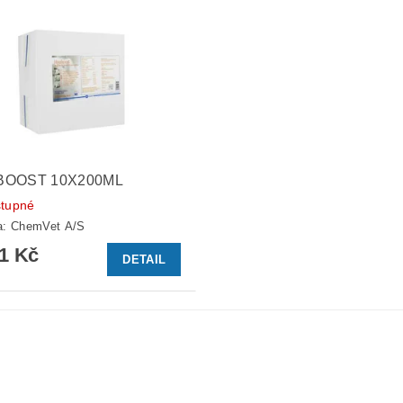
BOOST 10X200ML
tupné
a:
ChemVet A/S
81 Kč
DETAIL