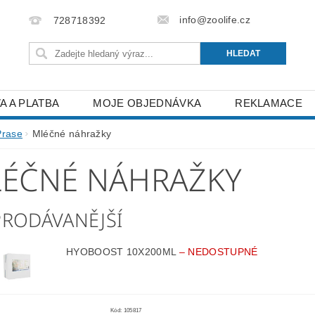
info@zoolife.cz
728718392
A A PLATBA
MOJE OBJEDNÁVKA
REKLAMACE
Prase
Mléčné náhražky
ÉČNÉ NÁHRAŽKY
PRODÁVANĚJŠÍ
HYOBOOST 10X200ML
–
NEDOSTUPNÉ
Kód:
105817