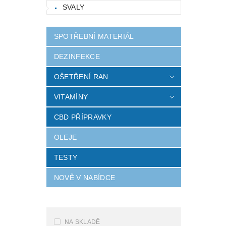
SVALY
SPOTŘEBNÍ MATERIÁL
DEZINFEKCE
OŠETŘENÍ RAN
VITAMÍNY
CBD PŘÍPRAVKY
OLEJE
TESTY
NOVĚ V NABÍDCE
NA SKLADĚ