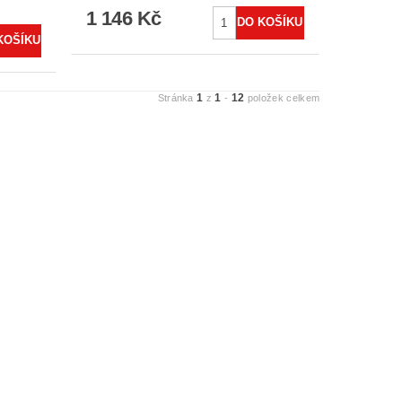
1 146 Kč
1
1
12
Stránka
z
-
položek celkem