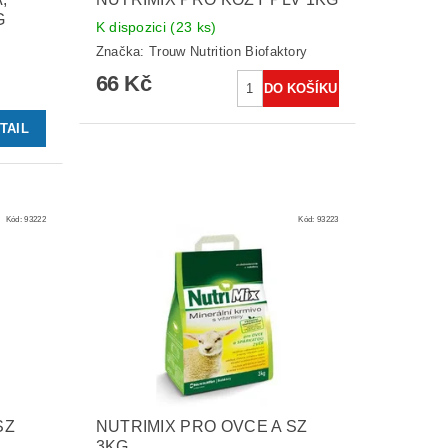
G
K dispozici
(23 ks)
Značka:
Trouw Nutrition Biofaktory
66 Kč
TAIL
Kód:
93222
Kód:
93223
SZ
NUTRIMIX PRO OVCE A SZ
3KG