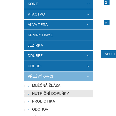
2.
KONĚ
PTACTVO
3.
AKVA TERA
KRMNÝ HMYZ
JEZÍRKA
ABEC
DRŮBEŽ
HOLUBI
PŘEŽVÝKAVCI
MLÉČNÁ ŽLÁZA
NUTRIČNÍ DOPLŇKY
PROBIOTIKA
ODCHOV