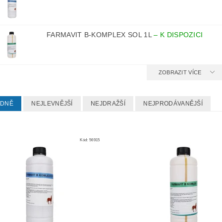
FARMAVIT B-KOMPLEX SOL 1L
–
K DISPOZICI
ZOBRAZIT VÍCE
EDNĚ
NEJLEVNĚJŠÍ
NEJDRAŽŠÍ
NEJPRODÁVANĚJŠÍ
Kód:
56915