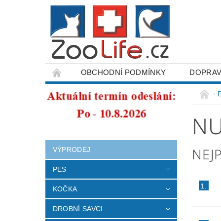
OBCHODNÍ PODMÍNKY
DOPRAV
ODSTOUPENÍ OD SMLOUVY
NU
NEJ
VÝPRODEJ
PES
1.
KOČKA
DROBNÍ SAVCI