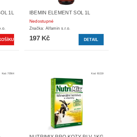
OL 1L
IBEMIN ELEMENT SOL 1L
Nedostupné
.o.
Značka:
Alfamin s.r.o.
197 Kč
DETAIL
Kód:
70564
Kód:
93219
,
NUTRIMIX PRO KOZY PLV 1KG