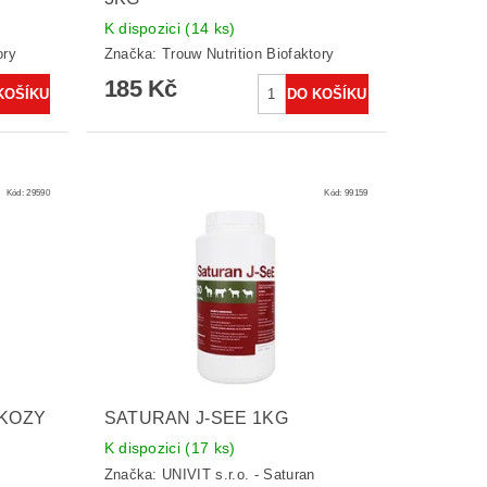
K dispozici
(14 ks)
ory
Značka:
Trouw Nutrition Biofaktory
185 Kč
Kód:
29590
Kód:
99159
 KOZY
SATURAN J-SEE 1KG
K dispozici
(17 ks)
Značka:
UNIVIT s.r.o. - Saturan