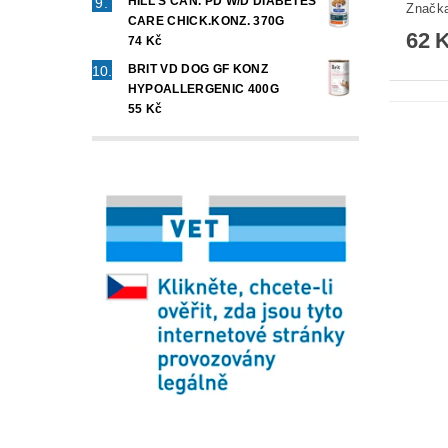
HILL'S CAN. PD W/D DIABETES
Značk
CARE CHICK.KONZ. 370G
62 
74 Kč
BRIT VD DOG GF KONZ
HYPOALLERGENIC 400G
55 Kč