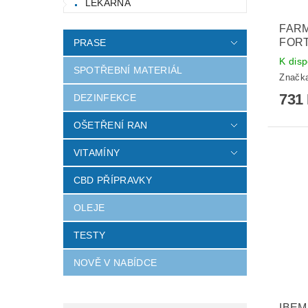
LÉKÁRNA
FARM
FORT
PRASE
K disp
SPOTŘEBNÍ MATERIÁL
Značk
731
DEZINFEKCE
OŠETŘENÍ RAN
VITAMÍNY
CBD PŘÍPRAVKY
OLEJE
TESTY
NOVĚ V NABÍDCE
IBEM