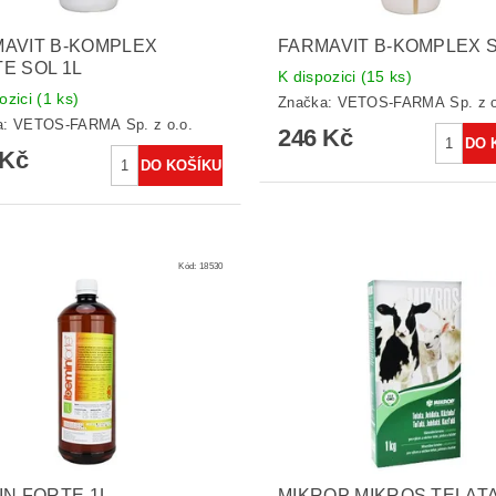
AVIT B-KOMPLEX
FARMAVIT B-KOMPLEX S
E SOL 1L
K dispozici
(15 ks)
ozici
(1 ks)
Značka:
VETOS-FARMA Sp. z o
a:
VETOS-FARMA Sp. z o.o.
246 Kč
 Kč
Kód:
18530
IN FORTE 1L
MIKROP MIKROS TELATA