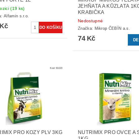
JEHŇATA A KŮZLATA 1K
ozici
(19 ks)
KRABIČKA
a:
Alfamin s.r.o.
Nedostupné
 Kč
Značka:
Mikrop ČEBÍN a.s.
74 Kč
DE
Kód:
93220
IMIX PRO KOZY PLV 3KG
NUTRIMIX PRO OVCE A 
1KG