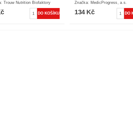
a:
Trouw Nutrition Biofaktory
Značka:
MedicProgress, a.s.
Kč
134 Kč