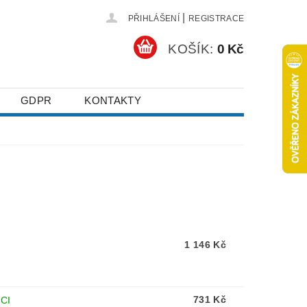
|
PŘIHLÁŠENÍ
REGISTRACE
KOŠÍK:
0 Kč
GDPR
KONTAKTY
1 146 Kč
731 Kč
CI