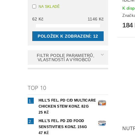
NA SKLADĚ
K disp
Značk
62
Kč
1146
Kč
184
POLOŽEK K ZOBRAZENÍ:
12
FILTR PODLE PARAMETRŮ,
VLASTNOSTÍ A VÝROBCŮ
TOP 10
HILL'S FEL. PD C/D MULTICARE
CHICKEN STEW KONZ. 82G
25 Kč
HILL'S FEL. PD Z/D FOOD
SENSTIVITIES KONZ. 156G
NUTR
47 Kč