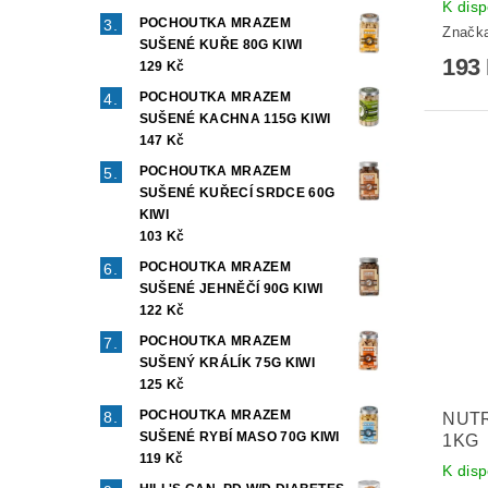
K disp
POCHOUTKA MRAZEM
Značk
SUŠENÉ KUŘE 80G KIWI
193
129 Kč
POCHOUTKA MRAZEM
SUŠENÉ KACHNA 115G KIWI
147 Kč
POCHOUTKA MRAZEM
SUŠENÉ KUŘECÍ SRDCE 60G
KIWI
103 Kč
POCHOUTKA MRAZEM
SUŠENÉ JEHNĚČÍ 90G KIWI
122 Kč
POCHOUTKA MRAZEM
SUŠENÝ KRÁLÍK 75G KIWI
125 Kč
POCHOUTKA MRAZEM
NUTR
SUŠENÉ RYBÍ MASO 70G KIWI
1KG
119 Kč
K disp