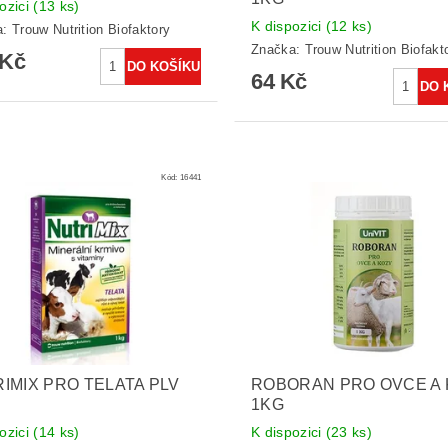
ozici
(13 ks)
K dispozici
(12 ks)
a:
Trouw Nutrition Biofaktory
Značka:
Trouw Nutrition Biofakt
 Kč
64 Kč
Kód:
16441
IMIX PRO TELATA PLV
ROBORAN PRO OVCE A
1KG
ozici
(14 ks)
K dispozici
(23 ks)