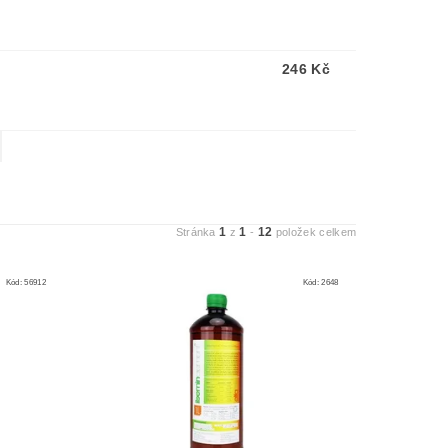
246 Kč
1
1
12
Stránka
z
-
položek celkem
Kód:
56912
Kód:
2648