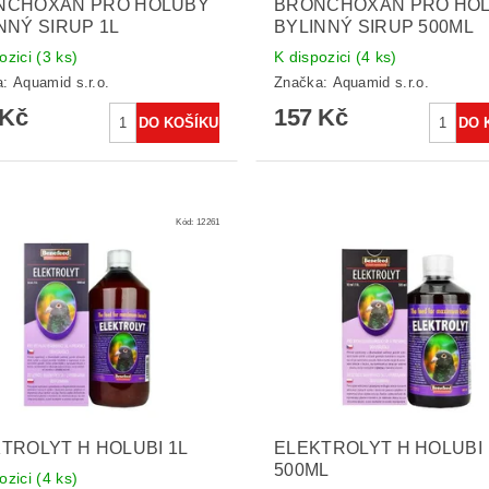
NCHOXAN PRO HOLUBY
BRONCHOXAN PRO HO
NNÝ SIRUP 1L
BYLINNÝ SIRUP 500ML
ozici
(3 ks)
K dispozici
(4 ks)
a:
Aquamid s.r.o.
Značka:
Aquamid s.r.o.
 Kč
157 Kč
Kód:
12261
TROLYT H HOLUBI 1L
ELEKTROLYT H HOLUBI
500ML
ozici
(4 ks)