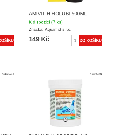
AMIVIT H HOLUBI 500ML
K dispozici
(7 ks)
Značka:
Aquamid s.r.o.
149 Kč
Kód:
20014
Kód:
98101