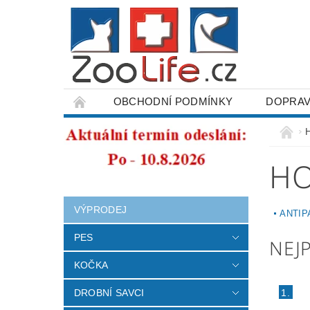
OBCHODNÍ PODMÍNKY
DOPRAV
ODSTOUPENÍ OD SMLOUVY
HO
VÝPRODEJ
ANTIP
PES
NEJ
KOČKA
1.
DROBNÍ SAVCI