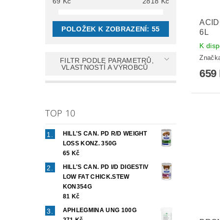
69
Kč
2818
Kč
ACID
POLOŽEK K ZOBRAZENÍ:
55
6L
K disp
Značk
FILTR PODLE PARAMETRŮ,
VLASTNOSTÍ A VÝROBCŮ
659
TOP 10
HILL'S CAN. PD R/D WEIGHT
LOSS KONZ. 350G
65 Kč
HILL'S CAN. PD I/D DIGESTIV
LOW FAT CHICK.STEW
KON354G
81 Kč
APHLEGMINA UNG 100G