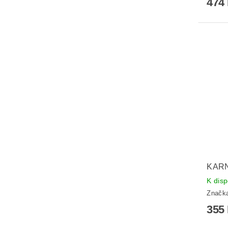
474
KARN
K disp
Značk
355