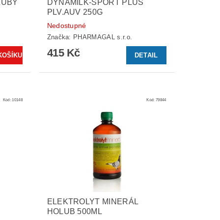
LUBY
DYNAMILK-SPORT PLUS
PLV.AUV 250G
Nedostupné
Značka:
PHARMAGAL s.r.o.
415 Kč
DETAIL
Kód:
10148
Kód:
79844
ELEKTROLYT MINERÁL
HOLUB 500ML