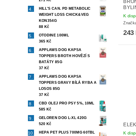
271 Kč
BRO
BYLI
HILL'S CAN. PD METABOLIC
WEIGHT LOSS CHICK&VEG
K disp
KON354G
Značk
88 Kč
243
OTODINE 100ML
365 Kč
APPLAWS DOG KAPSA
TOPPERS BROTH HOVĚZÍ S
BATÁTY 85G
37 Kč
APPLAWS DOG KAPSA
TOPPERS GRAVY BÍLÁ RYBA A
LOSOS 85G
37 Kč
CBD OLEJ PRO PSY 5%, 10ML
585 Kč
GELOREN DOG L-XL 420G
520 Kč
ELEK
HEPA PET PLUS 700MG 60TBL
K disp