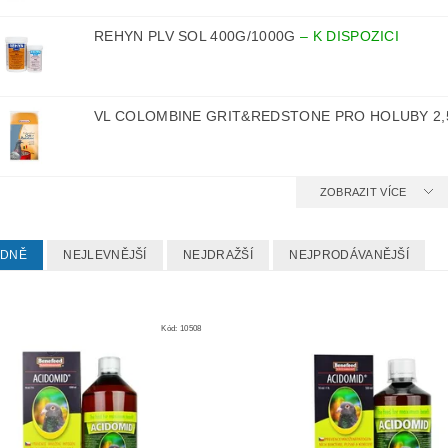
REHYN PLV SOL 400G/1000G
–
K DISPOZICI
VL COLOMBINE GRIT&REDSTONE PRO HOLUBY 2
ZOBRAZIT VÍCE
EDNĚ
NEJLEVNĚJŠÍ
NEJDRAŽŠÍ
NEJPRODÁVANĚJŠÍ
Kód:
10508