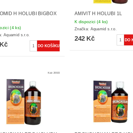
OMID H HOLUBI BIGBOX
AMIVIT H HOLUBI 1L
K dispozici
(4 ks)
ozici
(4 ks)
Značka:
Aquamid s.r.o.
a:
Aquamid s.r.o.
242 Kč
 Kč
Kód:
20015