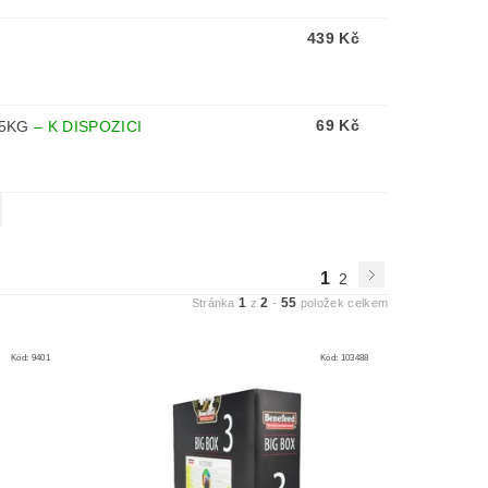
439 Kč
69 Kč
,5KG
–
K DISPOZICI
1
2
1
2
55
Stránka
z
-
položek celkem
Kód:
9401
Kód:
103488