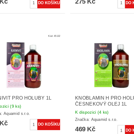
 Kč
275 Kč
Kód:
45132
IVIT PRO HOLUBY 1L
KNOBLAMIN H PRO HOL
ČESNEKOVÝ OLEJ 1L
ozici
(9 ks)
K dispozici
(4 ks)
a:
Aquamid s.r.o.
Značka:
Aquamid s.r.o.
 Kč
469 Kč