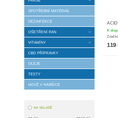
PRASE
SPOTŘEBNÍ MATERIÁL
DEZINFEKCE
ACID
K disp
OŠETŘENÍ RAN
Značk
VITAMÍNY
119
CBD PŘÍPRAVKY
OLEJE
TESTY
NOVĚ V NABÍDCE
NA SKLADĚ