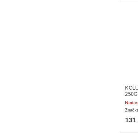
KOL
250G
Nedos
Značk
131