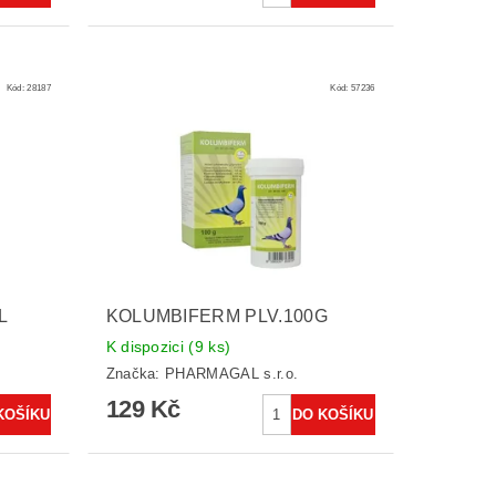
Kód:
28187
Kód:
57236
L
KOLUMBIFERM PLV.100G
K dispozici
(9 ks)
Značka:
PHARMAGAL s.r.o.
129 Kč