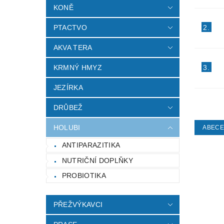
KONĚ
2.
PTACTVO
AKVA TERA
3.
KRMNÝ HMYZ
JEZÍRKA
DRŮBEŽ
HOLUBI
ABEC
ANTIPARAZITIKA
NUTRIČNÍ DOPLŇKY
PROBIOTIKA
PŘEŽVÝKAVCI