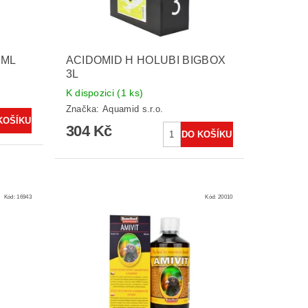
0ML
ACIDOMID H HOLUBI BIGBOX
3L
K dispozici
(1 ks)
Značka:
Aquamid s.r.o.
304 Kč
Kód:
16943
Kód:
20010