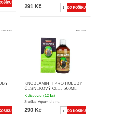
291 Kč
Kód:
16167
Kód:
17396
UBY
KNOBLAMIN H PRO HOLUBY
ČESNEKOVÝ OLEJ 500ML
K dispozici
(12 ks)
Značka:
Aquamid s.r.o.
290 Kč