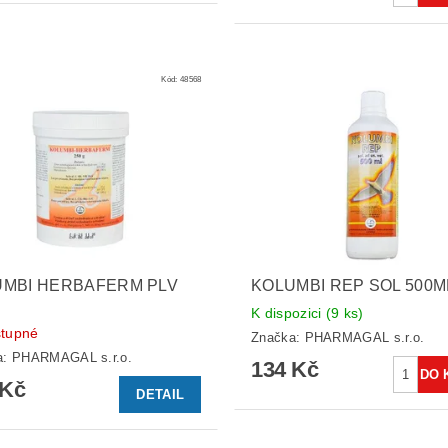
Kód:
48568
UMBI HERBAFERM PLV
KOLUMBI REP SOL 500M
K dispozici
(9 ks)
tupné
Značka:
PHARMAGAL s.r.o.
a:
PHARMAGAL s.r.o.
134 Kč
 Kč
DETAIL