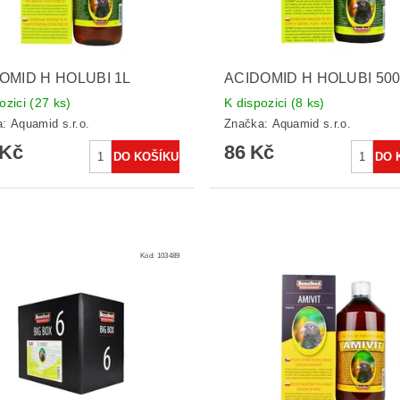
OMID H HOLUBI 1L
ACIDOMID H HOLUBI 50
ozici
(27 ks)
K dispozici
(8 ks)
a:
Aquamid s.r.o.
Značka:
Aquamid s.r.o.
 Kč
86 Kč
Kód:
103489