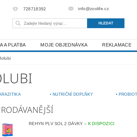
info@zoolife.cz
728718392
A A PLATBA
MOJE OBJEDNÁVKA
REKLAMACE
Holubi
LUBI
ARAZITIKA
NUTRIČNÍ DOPLŇKY
PROBIOT
PRODÁVANĚJŠÍ
REHYN PLV SOL 2 DÁVKY
–
K DISPOZICI