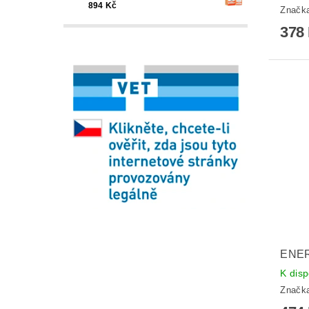
894 Kč
Značk
378
ENER
K disp
Značk