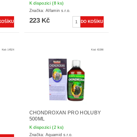
K dispozici
(8 ks)
Značka:
Alfamin s.r.o.
223 Kč
Kód:
14524
Kód:
43266
CHONDROXAN PRO HOLUBY
500ML
K dispozici
(2 ks)
Značka:
Aquamid s.r.o.