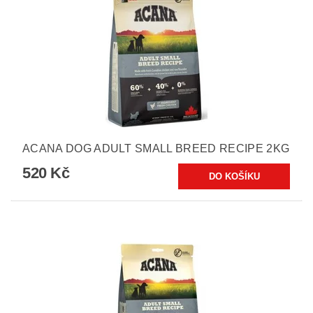
ACANA DOG ADULT SMALL BREED RECIPE 2KG
520 Kč