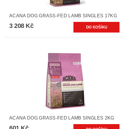
ACANA DOG GRASS-FED LAMB SINGLES 17KG
3 208 Kč
ACANA DOG GRASS-FED LAMB SINGLES 2KG
601 Kč