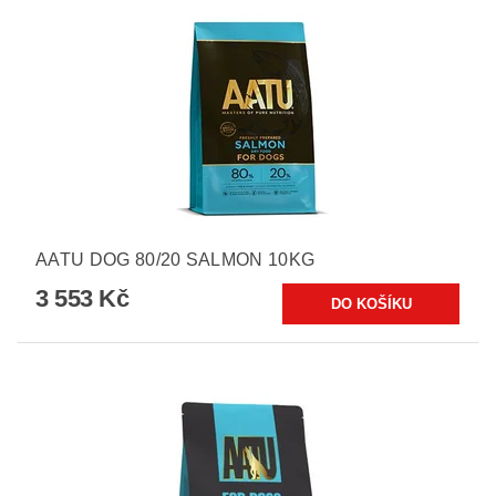
AATU DOG 80/20 SALMON 10KG
3 553 Kč