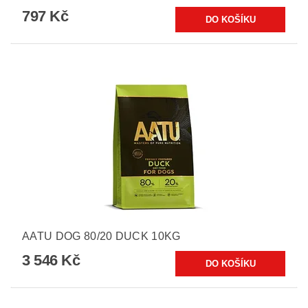
797 Kč
AATU DOG 80/20 DUCK 10KG
3 546 Kč