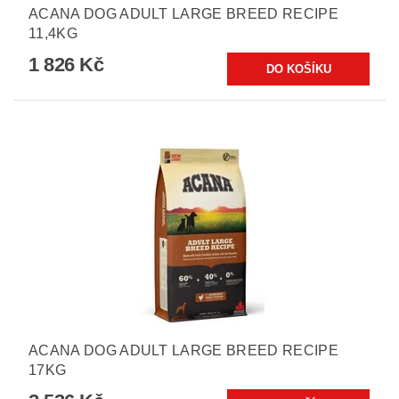
ACANA DOG ADULT LARGE BREED RECIPE
11,4KG
1 826 Kč
ACANA DOG ADULT LARGE BREED RECIPE
17KG