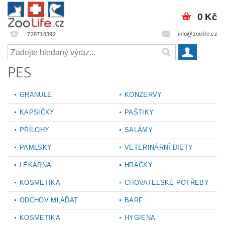
0 Kč
info@zoolife.cz
728718392
PES
GRANULE
KONZERVY
KAPSIČKY
PAŠTIKY
PŘÍLOHY
SALÁMY
PAMLSKY
VETERINÁRNÍ DIETY
LÉKÁRNA
HRAČKY
KOSMETIKA
CHOVATELSKÉ POTŘEBY
ODCHOV MLÁĎAT
BARF
KOSMETIKA
HYGIENA