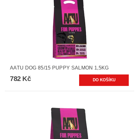
AATU DOG 85/15 PUPPY SALMON 1,5KG
782 Kč