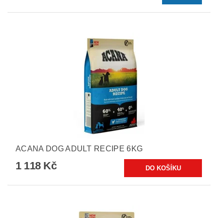
ACANA DOG ADULT RECIPE 6KG
1 118 Kč