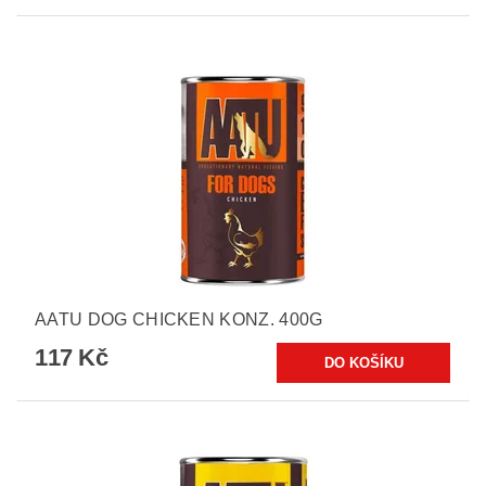
AATU DOG CHICKEN KONZ. 400G
117 Kč