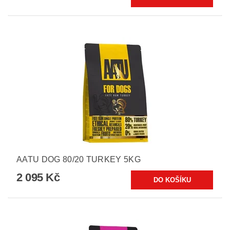
AATU DOG 80/20 TURKEY 5KG
2 095 Kč