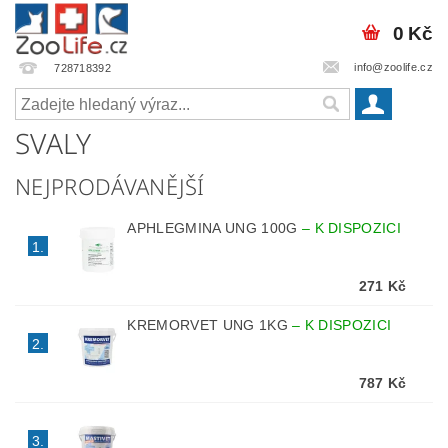
0 Kč
info@zoolife.cz
728718392
SVALY
NEJPRODÁVANĚJŠÍ
APHLEGMINA UNG 100G
–
K DISPOZICI
1.
271 Kč
KREMORVET UNG 1KG
–
K DISPOZICI
2.
787 Kč
3.