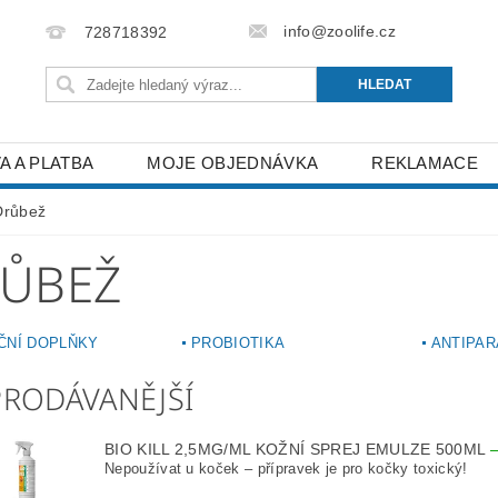
info@zoolife.cz
728718392
A A PLATBA
MOJE OBJEDNÁVKA
REKLAMACE
Drůbež
ŮBEŽ
ČNÍ DOPLŇKY
PROBIOTIKA
ANTIPAR
PRODÁVANĚJŠÍ
BIO KILL 2,5MG/ML KOŽNÍ SPREJ EMULZE 500ML
Nepoužívat u koček – přípravek je pro kočky toxický!