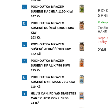
129 Kč
POCHOUTKA MRAZEM
BIO 
SUŠENÉ KACHNA 115G KIWI
SPRE
147 Kč
K disp
POCHOUTKA MRAZEM
Značk
SUŠENÉ KUŘECÍ SRDCE 60G
HANE
KIWI
103 Kč
Nepouž
kočky 
POCHOUTKA MRAZEM
246
SUŠENÉ JEHNĚČÍ 90G KIWI
122 Kč
POCHOUTKA MRAZEM
SUŠENÝ KRÁLÍK 75G KIWI
125 Kč
POCHOUTKA MRAZEM
SUŠENÉ RYBÍ MASO 70G KIWI
119 Kč
HILL'S CAN. PD W/D DIABETES
CARE CHICK.KONZ. 370G
74 Kč