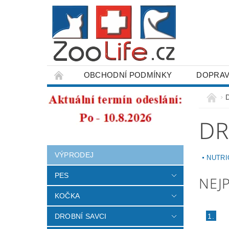
OBCHODNÍ PODMÍNKY
DOPRAV
ODSTOUPENÍ OD SMLOUVY
DR
VÝPRODEJ
NUTRI
PES
NEJ
KOČKA
1.
DROBNÍ SAVCI