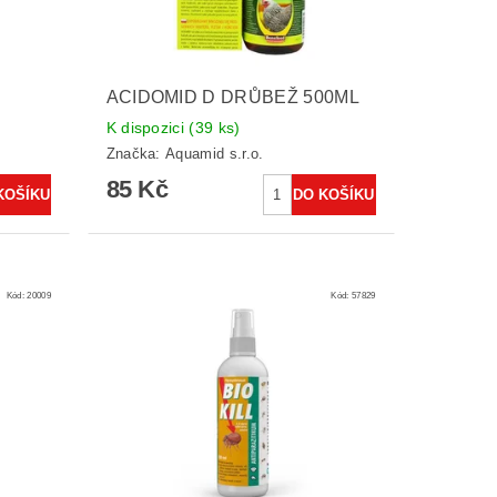
ACIDOMID D DRŮBEŽ 500ML
K dispozici
(39 ks)
Značka:
Aquamid s.r.o.
85 Kč
Kód:
20009
Kód:
57829