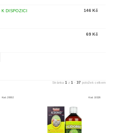
146 Kč
–
K DISPOZICI
69 Kč
1
1
37
Stránka
z
-
položek celkem
Kód:
20002
Kód:
10326