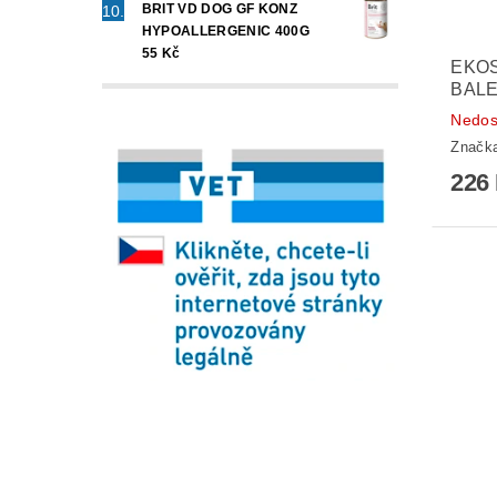
BRIT VD DOG GF KONZ
HYPOALLERGENIC 400G
55 Kč
EKOS
BALE
Nedos
Značk
226