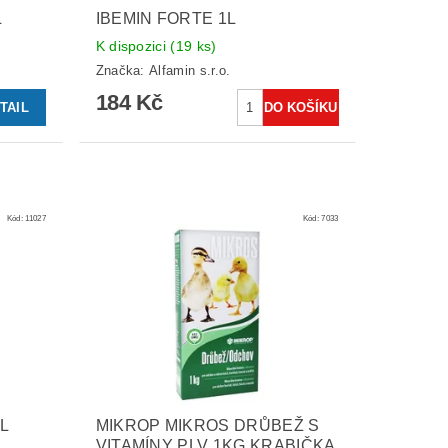
L
IBEMIN FORTE 1L
K dispozici
(19 ks)
Značka:
Alfamin s.r.o.
184 Kč
TAIL
Kód:
11027
Kód:
7033
L
MIKROP MIKROS DRŮBEŽ S
VITAMÍNY PLV 1KG KRABIČKA