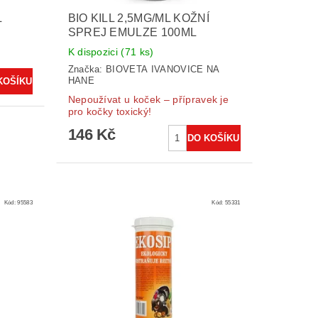
L
BIO KILL 2,5MG/ML KOŽNÍ
SPREJ EMULZE 100ML
K dispozici
(71 ks)
Značka:
BIOVETA IVANOVICE NA
HANE
Nepoužívat u koček – přípravek je
pro kočky toxický!
146 Kč
Kód:
95583
Kód:
55331