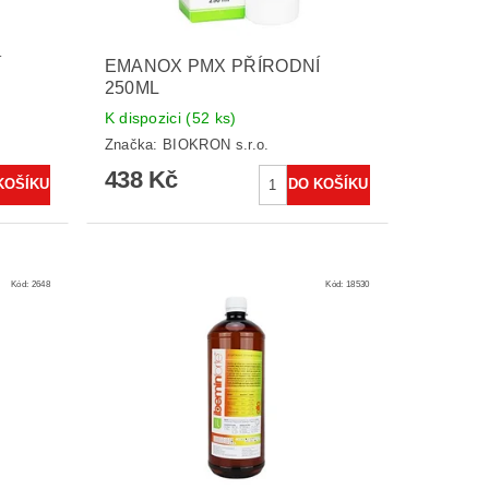
Í
EMANOX PMX PŘÍRODNÍ
250ML
K dispozici
(52 ks)
Značka:
BIOKRON s.r.o.
438 Kč
Kód:
2648
Kód:
18530