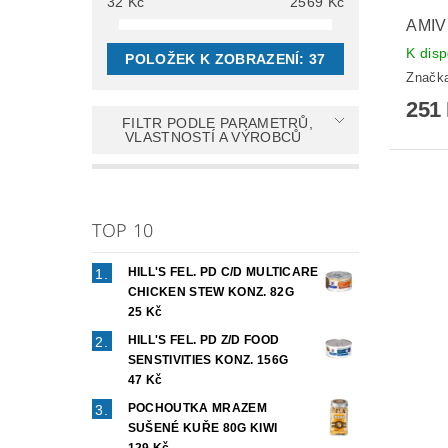
32
Kč
2569
Kč
AMIV
K disp
POLOŽEK K ZOBRAZENÍ:
37
Značk
251
FILTR PODLE PARAMETRŮ,
VLASTNOSTÍ A VÝROBCŮ
TOP 10
HILL'S FEL. PD C/D MULTICARE
CHICKEN STEW KONZ. 82G
25 Kč
HILL'S FEL. PD Z/D FOOD
SENSTIVITIES KONZ. 156G
47 Kč
POCHOUTKA MRAZEM
SUŠENÉ KUŘE 80G KIWI