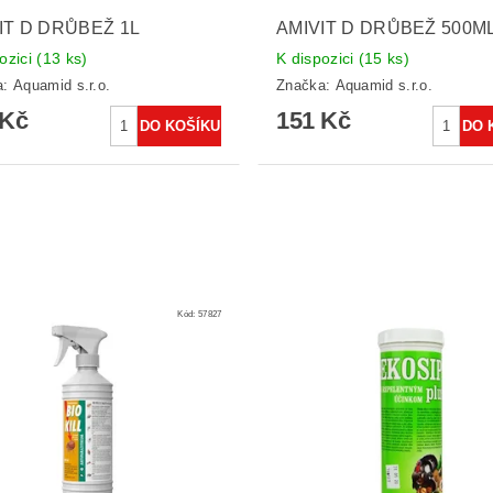
IT D DRŮBEŽ 1L
AMIVIT D DRŮBEŽ 500M
ozici
(13 ks)
K dispozici
(15 ks)
a:
Aquamid s.r.o.
Značka:
Aquamid s.r.o.
 Kč
151 Kč
Kód:
57827