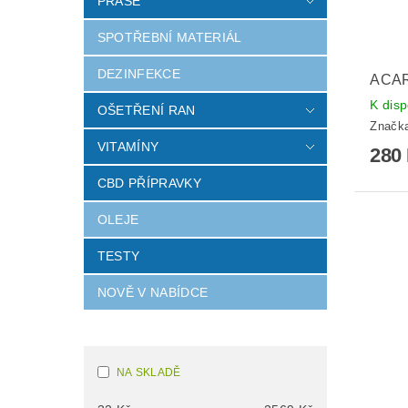
PRASE
SPOTŘEBNÍ MATERIÁL
DEZINFEKCE
ACAR
K disp
OŠETŘENÍ RAN
Značk
VITAMÍNY
280
CBD PŘÍPRAVKY
OLEJE
TESTY
NOVĚ V NABÍDCE
NA SKLADĚ