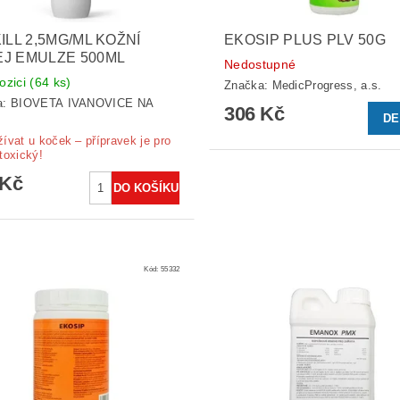
KILL 2,5MG/ML KOŽNÍ
EKOSIP PLUS PLV 50G
J EMULZE 500ML
Nedostupné
ozici
(64 ks)
Značka:
MedicProgress, a.s.
a:
BIOVETA IVANOVICE NA
306 Kč
DE
ívat u koček – přípravek je pro
toxický!
 Kč
Kód:
55332