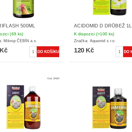
IFLASH 500ML
ACIDOMID D DRŮBEŽ 1L
ozici
(69 ks)
K dispozici
(>100 ks)
a:
Mikrop ČEBÍN a.s.
Značka:
Aquamid s.r.o.
 Kč
120 Kč
Kód:
19624