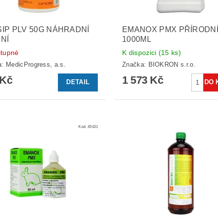
IP PLV 50G NÁHRADNÍ
EMANOX PMX PŘÍRODN
NÍ
1000ML
tupné
K dispozici
(15 ks)
a:
MedicProgress, a.s.
Značka:
BIOKRON s.r.o.
 Kč
1 573 Kč
DETAIL
Kód:
45421