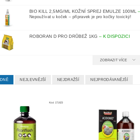
BIO KILL 2,5MG/ML KOŽNÍ SPREJ EMULZE 100ML
Nepoužívat u koček – přípravek je pro kočky toxický!
ROBORAN D PRO DRŮBEŽ 1KG
–
K DISPOZICI
ZOBRAZIT VÍCE
EDNĚ
NEJLEVNĚJŠÍ
NEJDRAŽŠÍ
NEJPRODÁVANĚJŠÍ
Kód:
171823