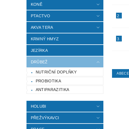
KONĚ
2.
PTACTVO
AKVA TERA
3.
KRMNÝ HMYZ
JEZÍRKA
DRŮBEŽ
NUTRIČNÍ DOPLŇKY
ABEC
PROBIOTIKA
ANTIPARAZITIKA
HOLUBI
PŘEŽVÝKAVCI