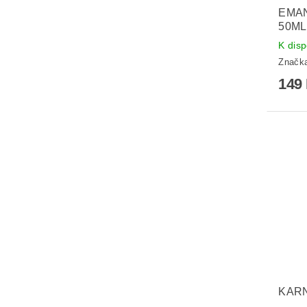
EMA
50ML
K disp
Značk
149
KARN