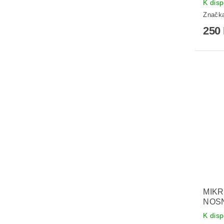
K disp
Značk
250
MIKR
NOSN
K disp