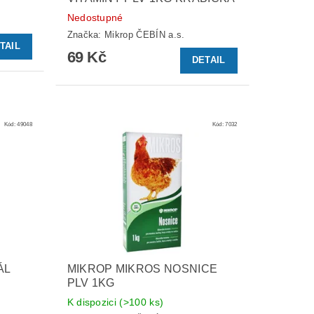
Nedostupné
Značka:
Mikrop ČEBÍN a.s.
TAIL
69 Kč
DETAIL
Kód:
49048
Kód:
7032
ÁL
MIKROP MIKROS NOSNICE
PLV 1KG
K dispozici
(>100 ks)