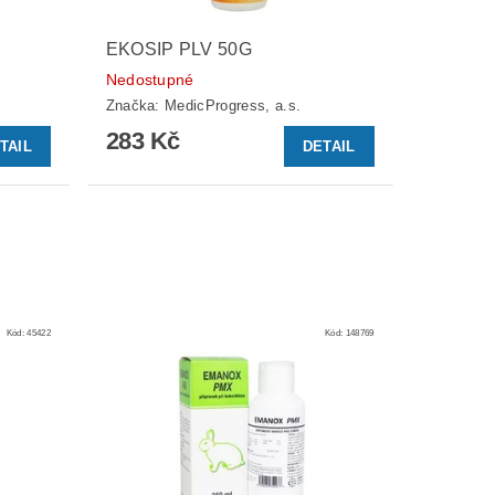
EKOSIP PLV 50G
Nedostupné
Značka:
MedicProgress, a.s.
283 Kč
TAIL
DETAIL
Kód:
45422
Kód:
148769