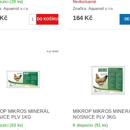
ozici
(20 ks)
Nedostupné
a:
Aquamid s.r.o.
Značka:
Aquamid s.r.o.
 Kč
164 Kč
DE
Kód:
95405
OP MIKROS MINERÁL
MIKROP MIKROS MINER
ICE PLV 1KG
NOSNICE PLV 3KG
ozici
(63 ks)
K dispozici
(91 ks)