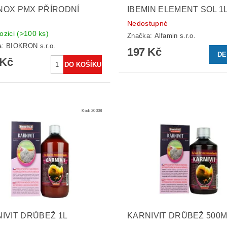
NOX PMX PŘÍRODNÍ
IBEMIN ELEMENT SOL 1
Nedostupné
ozici
(>100 ks)
Značka:
Alfamin s.r.o.
a:
BIOKRON s.r.o.
197 Kč
DE
 Kč
Kód:
20008
IVIT DRŮBEŽ 1L
KARNIVIT DRŮBEŽ 500M