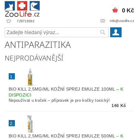
0 Kč
info@zoolife.cz
728718392
ANTIPARAZITIKA
NEJPRODÁVANĚJŠÍ
1.
BIO KILL 2,5MG/ML KOŽNÍ SPREJ EMULZE 100ML
–
K
DISPOZICI
Nepoužívat u koček – přípravek je pro kočky toxický!
146 Kč
2.
BIO KILL 2,5MG/ML KOŽNÍ SPREJ EMULZE 500ML
–
K