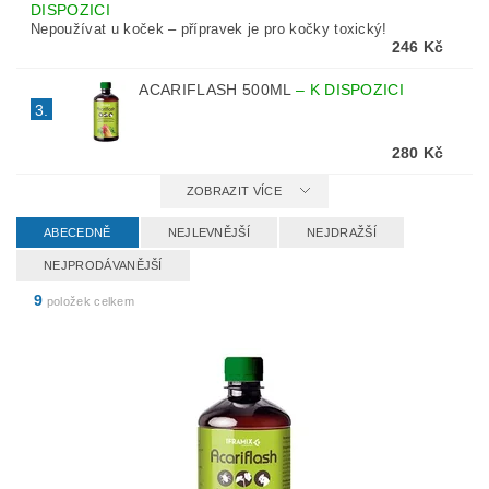
DISPOZICI
Nepoužívat u koček – přípravek je pro kočky toxický!
246 Kč
ACARIFLASH 500ML
–
K DISPOZICI
3.
280 Kč
ZOBRAZIT VÍCE
ABECEDNĚ
NEJLEVNĚJŠÍ
NEJDRAŽŠÍ
NEJPRODÁVANĚJŠÍ
9
položek celkem