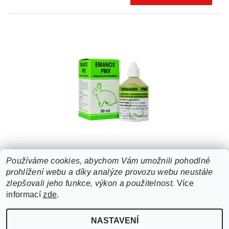
EMANOX PMX PŘÍRODNÍ 50ML
Používáme cookies, abychom Vám umožnili pohodlné
prohlížení webu a díky analýze provozu webu neustále
149 Kč
zlepšovali jeho funkce, výkon a použitelnost.
Více
informací
zde
.
NASTAVENÍ