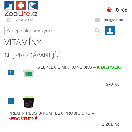
0 Kč
info@zoolife.cz
728718392
VITAMÍNY
NEJPRODÁVANĚJŠÍ
SELPLEX E MIX KONĚ 3KG
–
K DISPOZICI
1.
570 Kč
2.
PREMIN PLUS B-KOMPLEX PROBIO 5KG
–
NEDOSTUPNÉ
1 261 Kč