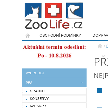
OBCHODNÍ PODMÍNKY
DOPRAV
ODSTOUPENÍ OD SMLOUVY
PŘ
NEJ
VÝPRODEJ
PES
1.
GRANULE
KONZERVY
KAPSIČKY