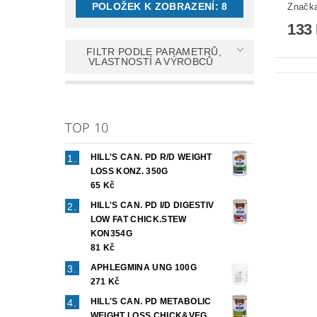
POLOŽEK K ZOBRAZENÍ:
8
Značk
133
FILTR PODLE PARAMETRŮ,
VLASTNOSTÍ A VÝROBCŮ
TOP 10
HILL'S CAN. PD R/D WEIGHT
LOSS KONZ. 350G
65 Kč
HILL'S CAN. PD I/D DIGESTIV
LOW FAT CHICK.STEW
KON354G
81 Kč
APHLEGMINA UNG 100G
271 Kč
HILL'S CAN. PD METABOLIC
WEIGHT LOSS CHICK&VEG