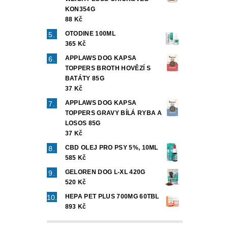
KON354G
88 Kč
OTODINE 100ML
365 Kč
APPLAWS DOG KAPSA
TOPPERS BROTH HOVĚZÍ S
BATÁTY 85G
37 Kč
APPLAWS DOG KAPSA
TOPPERS GRAVY BÍLÁ RYBA A
LOSOS 85G
37 Kč
CBD OLEJ PRO PSY 5%, 10ML
585 Kč
GELOREN DOG L-XL 420G
520 Kč
HEPA PET PLUS 700MG 60TBL
893 Kč