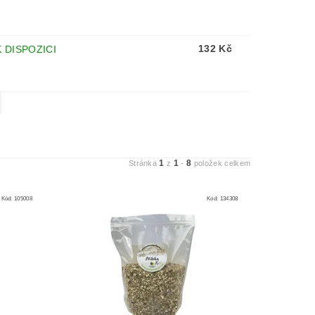
132 Kč
K DISPOZICI
1
1
8
Stránka
z
-
položek celkem
Kód:
105008
Kód:
134308