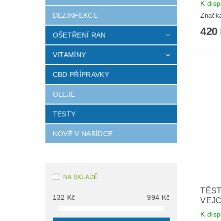
K disp
DEZINFEKCE
Značk
420
OŠETŘENÍ RAN
VITAMÍNY
CBD PŘÍPRAVKY
OLEJE
TESTY
NOVĚ V NABÍDCE
NA SKLADĚ
TĚST
132
Kč
994
Kč
VEJC
K disp