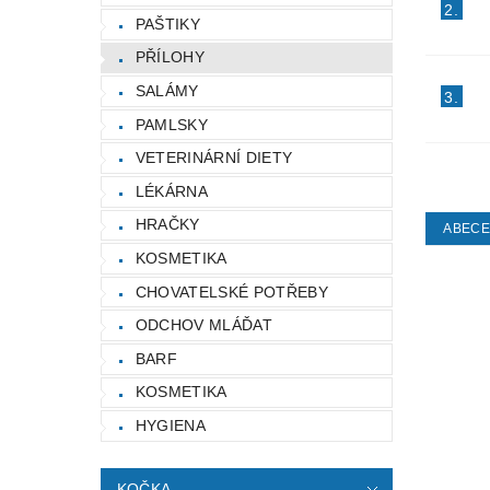
2.
PAŠTIKY
PŘÍLOHY
SALÁMY
3.
PAMLSKY
VETERINÁRNÍ DIETY
LÉKÁRNA
HRAČKY
ABEC
KOSMETIKA
CHOVATELSKÉ POTŘEBY
ODCHOV MLÁĎAT
BARF
KOSMETIKA
HYGIENA
KOČKA