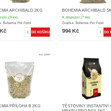
MIA ARCHIBALD 2KG
BOHEMIA ARCHIBALD 5
ozici
(3 ks)
K dispozici
(7 ks)
a:
Bohemia Pet Food
Značka:
Bohemia Pet Food
 Kč
994 Kč
Kód:
123844
MIA PŘÍLOHA B 2KG
TĚSTOVINY INSTANTNÍ 
MRKEV PRO PSY 3KG