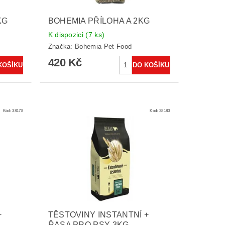
KG
BOHEMIA PŘÍLOHA A 2KG
K dispozici
(7 ks)
Značka:
Bohemia Pet Food
420 Kč
Kód:
38178
Kód:
38180
+
TĚSTOVINY INSTANTNÍ +
ŘASA PRO PSY 3KG