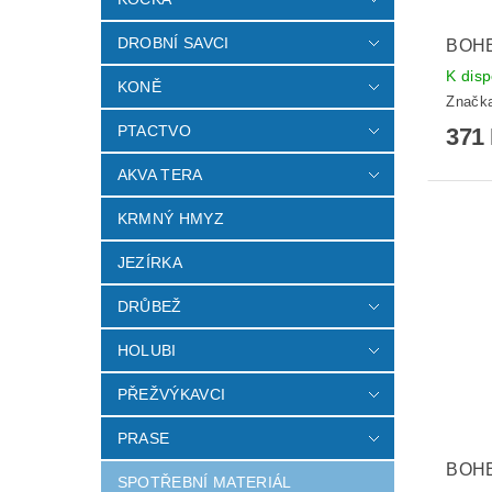
DROBNÍ SAVCI
BOHE
K disp
KONĚ
Značk
PTACTVO
371
AKVA TERA
KRMNÝ HMYZ
JEZÍRKA
DRŮBEŽ
HOLUBI
PŘEŽVÝKAVCI
PRASE
BOHE
SPOTŘEBNÍ MATERIÁL