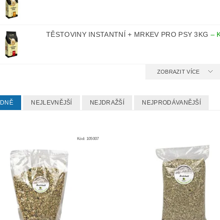
TĚSTOVINY INSTANTNÍ + MRKEV PRO PSY 3KG
–
ZOBRAZIT VÍCE
EDNĚ
NEJLEVNĚJŠÍ
NEJDRAŽŠÍ
NEJPRODÁVANĚJŠÍ
Kód:
105007