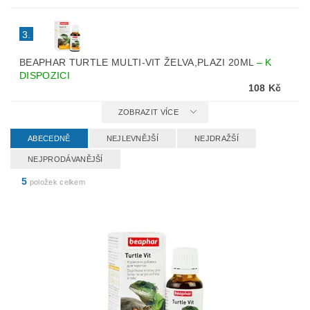
3.
BEAPHAR TURTLE MULTI-VIT ŽELVA,PLAZI 20ML
–
K
DISPOZICI
108 Kč
ZOBRAZIT VÍCE
ABECEDNĚ
NEJLEVNĚJŠÍ
NEJDRAŽŠÍ
NEJPRODÁVANĚJŠÍ
5
položek celkem