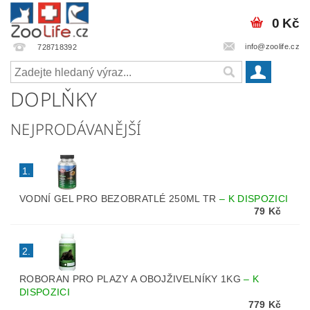
0 Kč
info@zoolife.cz
728718392
DOPLŇKY
NEJPRODÁVANĚJŠÍ
1.
VODNÍ GEL PRO BEZOBRATLÉ 250ML TR
–
K DISPOZICI
79 Kč
2.
ROBORAN PRO PLAZY A OBOJŽIVELNÍKY 1KG
–
K
DISPOZICI
779 Kč