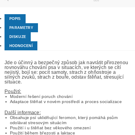
POPIS
PARAMETRY
DISKUZE
HODNOCENÍ
Jde o účinný a bezpečný způsob jak navrátit přirozenou
rovnováhu chování psa v situacích, ve kterých se cítí
nejistý, bojí se: pocit samoty, strach z ohňostroje a
silných zvuků, strach z bouře, odstav štěňat, stresující
situace.
Použití:
Moderní řešení poruch chování
Adaptace štěňat v novém prostředí a proces socializace
Další informace:
Obsahuje psí uklidňující feromon, který pomáhá psům
odolávat stresovým situácím
Použití i u štěňat bez věkového omezení
Použití během březosti a laktace