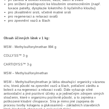
pro snížení predispozic ke kloubním onemocněním (např.
luxace patelly, dysplazie loketního či kyčelního kloubu)
pro zkvalitnění srsti, včetně matné srsti
pro regeneraci a relaxaci svalů
pro zpevnění vazů a šlach
Obsah účinných látek v 1 kg:
MSM - Methylsulfonylmethan 994 g
COLLYSS™ 3 g
CARTIDYSS™ 3 g
MSM – Methylsulfonyl­methan
MSM – Methylsulfonyl­methan je látka obsahující organicky vázanou
síru, která působí na zpevnění vazů a šlach, potlačení zánětu a
bolesti a na regeneraci a relaxaci svalů. Dále vykazuje silné
antioxidační a jiné pozitivní účinky a je jedinečným zdrojem sirných
sloučenin, které v organizmu pozitivně působí, a to zejména v
poškozené kloubní chrupavce. Síra je mimo jiné zapojena do
procesu tvorby kolagenu a glukosaminů – základních stavebních