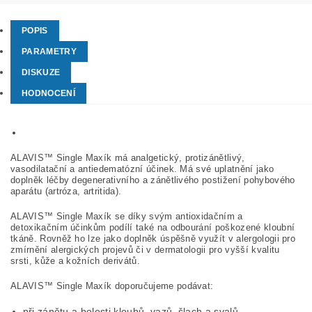
POPIS
PARAMETRY
DISKUZE
HODNOCENÍ
ALAVIS™ Single Maxík má analgetický, protizánětlivý,
vasodilatační a antiedematózní účinek. Má své uplatnění jako
doplněk léčby degenerativního a zánětlivého postižení pohybového
aparátu (artróza, artritida).
ALAVIS™ Single Maxík se díky svým antioxidačním a
detoxikačním účinkům podílí také na odbourání poškozené kloubní
tkáně. Rovněž ho lze jako doplněk úspěšně využít v alergologii pro
zmírnění alergických projevů či v dermatologii pro vyšší kvalitu
srsti, kůže a kožních derivátů.
ALAVIS™ Single Maxík doporučujeme podávat:
při zánětu a bolesti kloubů, vazů, šlach a svalů