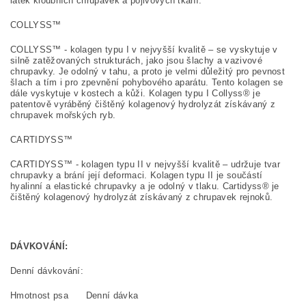
látek kloubních chrupavek a pojivových tkání.
COLLYSS™
COLLYSS™ - kolagen typu I v nejvyšší kvalitě – se vyskytuje v
silně zatěžovaných strukturách, jako jsou šlachy a vazivové
chrupavky. Je odolný v tahu, a proto je velmi důležitý pro pevnost
šlach a tím i pro zpevnění pohybového aparátu. Tento kolagen se
dále vyskytuje v kostech a kůži. Kolagen typu I Collyss® je
patentově vyráběný čištěný kolagenový hydrolyzát získávaný z
chrupavek mořských ryb.
CARTIDYSS™
CARTIDYSS™ - kolagen typu II v nejvyšší kvalitě – udržuje tvar
chrupavky a brání její deformaci. Kolagen typu II je součástí
hyalinní a elastické chrupavky a je odolný v tlaku. Cartidyss® je
čištěný kolagenový hydrolyzát získávaný z chrupavek rejnoků.
DÁVKOVÁNÍ:
Denní dávkování:
Hmotnost psa Denní dávka