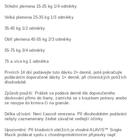
Střední plemena 15-25 kg 1/4 odměrky
Velká plemena 25-35 kg 1/3 odměrky
35-45 kg 1/2 odměrky
Obří plemena 45-55 kg 2/3 odměrky
55-75 kg 3/4 odměrky
75 a více kg 1 odměrka
Prvních 14 dní podávejte tuto dávku 2× denně, poté pokračujte
podáváním doporučené dávky 1× denně, při chronických potížích
dlouhodobě.
Způsob použití: Prášek se podává denně dle doporučeného
dávkování přímo do tlamy, zamíchá se s kouskem potravy anebo
se nasype do krmiva či na granule.
Délka užívání: Není časově omezena. Při dlouhodobém podávání
nebyly zaznamenány žádné závažné vedlejší účinky.
Upozornění: Při kloubních obtížích je vhodné ALAVIS™ Single
Maxík podávat spolu s chondroprotek­tivními přípravky např.