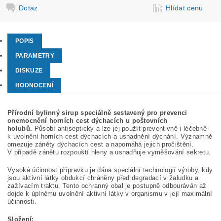
Dotaz
Hlídat cenu
POPIS
PARAMETRY
DISKUZE
HODNOCENÍ
Přírodní bylinný sirup speciálně sestavený pro prevenci
onemocnění horních cest dýchacích u poštovních
holubů.
Působí antisepticky a lze jej použít preventivně i léčebně
k uvolnění horních cest dýchacích a usnadnění dýchání.
Významně
omezuje záněty dýchacích cest a napomáhá jejich pročištění.
V případě zánětu rozpouští hleny a usnadňuje vyměšování sekretu.
Vysoká účinnost přípravku je dána speciální technologií výroby, kdy
jsou aktivní látky obdukcí chráněny před degradací v žaludku a
zažívacím traktu. Tento ochranný obal je postupně odbouráván až
dojde k úplnému uvolnění aktivní látky v organismu v její maximální
účinnosti.
Složení: