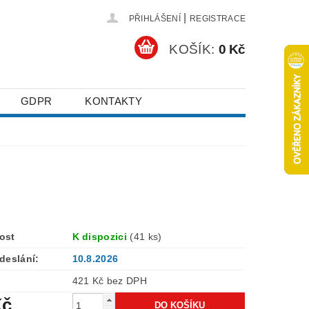
|
PŘIHLÁŠENÍ
REGISTRACE
KOŠÍK:
0 Kč
GDPR
KONTAKTY
ost
K dispozici
(41 ks)
deslání:
10.8.2026
421 Kč bez DPH
Kč