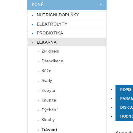
KONĚ
NUTRIČNÍ DOPLŇKY
ELEKTROLYTY
PROBIOTIKA
LÉKÁRNA
Zklidnění
Detoxikace
Kůže
Svaly
POPIS
Kopyta
PARA
Imunita
DISKU
Dýchání
HODN
Klouby
Trávení
Aromati