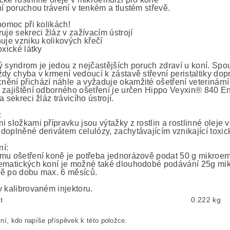
ní poruchou trávení v tenkém a tlustém střevě.
pomoc při kolikách!
uje sekreci žláz v zažívacím ústrojí
ňuje vzniku kolikových křečí
oxické látky
ý syndrom je jedou z nejčastějších poruch zdraví u koní. S
ždy chyba v krmení vedoucí k zástavě střevní peristaltiky do
ění přichází náhle a vyžaduje okamžité ošetření veterinárn
 zajištění odborného ošetření je určen Hippo Veyxin® 840 Ent
a sekreci žláz trávicího ústrojí.
:
i složkami přípravku jsou výtažky z rostlin a rostlinné oleje
doplněné derivátem celulózy, zachytávajícím vznikající toxick
í:
mu ošetření koně je potřeba jednorázově podat 50 g mikroemulz
ematických koní je možné také dlouhodobé podávání 25g mi
ě po dobu max. 6 měsíců.
v kalibrovaném injektoru.
t
0.222 kg
ní, kdo napíše příspěvek k této položce.