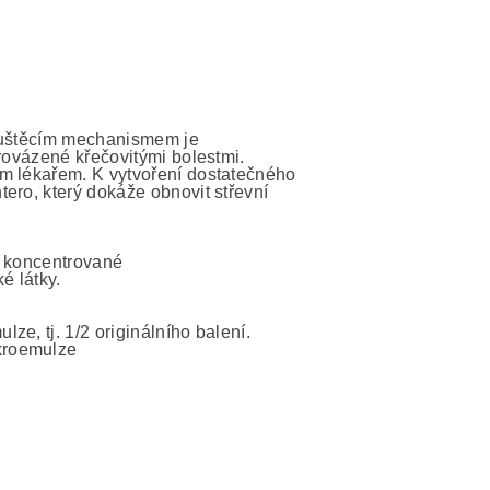
pouštěcím mechanismem je
provázené křečovitými bolestmi.
ím lékařem. K vytvoření dostatečného
ero, který dokáže obnovit střevní
 v koncentrované
é látky.
e, tj. 1/2 originálního balení.
kroemulze