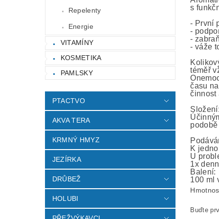
s funkč
Repelenty
- První 
Energie
- podpor
- zabra
VITAMÍNY
- váže t
KOSMETIKA
Kolikov
téměř v
PAMLSKY
Onemocn
času na
činnost 
PTACTVO
Složení
Účinným
AKVA TERA
podobě 
KRMNÝ HMYZ
Podáván
K jedno
U probl
JEZÍRKA
1x denn
Balení:
DRŮBEŽ
100 ml 
Hmotnos
HOLUBI
Buďte prv
PŘEŽVÝKAVCI