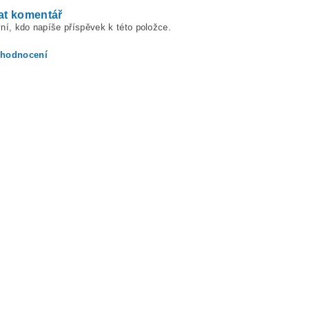
at komentář
ní, kdo napíše příspěvek k této položce.
 hodnocení
ením hodnocení souhlasíte s
podmínkami ochrany osobních údajů