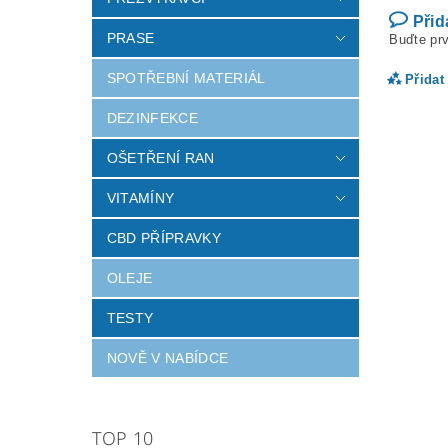
Přid
PRASE
Buďte prv
SPOTŘEBNÍ MATERIÁL
Přidat
DEZINFEKCE
OŠETŘENÍ RAN
VITAMÍNY
CBD PŘÍPRAVKY
OLEJE
TESTY
Vlož
NOVĚ V NABÍDCE
TOP 10