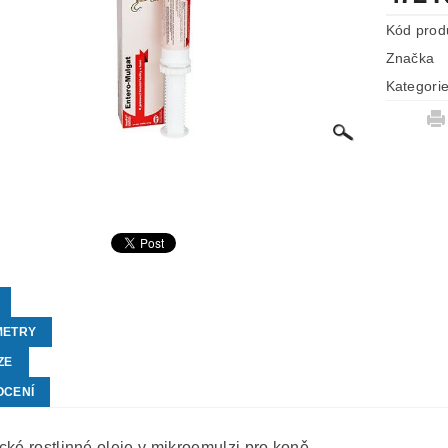
Kód prod
Značka
Kategori
METRY
ZE
OCENÍ
cké rostlinné oleje v mikroemulzi pro koně