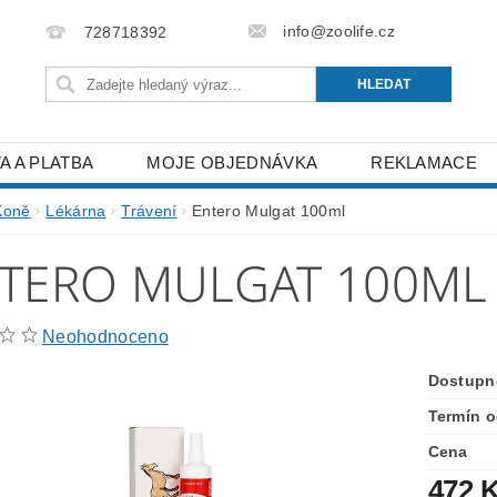
info@zoolife.cz
728718392
A A PLATBA
MOJE OBJEDNÁVKA
REKLAMACE
Koně
Lékárna
Trávení
Entero Mulgat 100ml
TERO MULGAT 100ML
Neohodnoceno
Dostupn
Termín o
Cena
472 