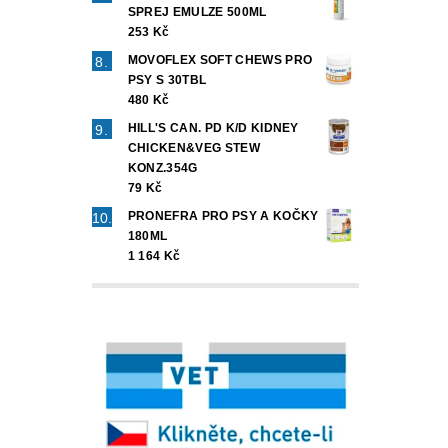
SPREJ EMULZE 500ML
253 Kč
MOVOFLEX SOFT CHEWS PRO
PSY S 30TBL
480 Kč
HILL'S CAN. PD K/D KIDNEY
CHICKEN&VEG STEW
KONZ.354G
79 Kč
PRONEFRA PRO PSY A KOČKY
180ML
1 164 Kč