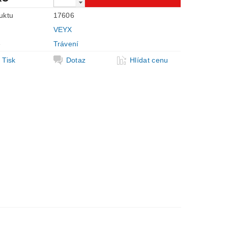
uktu
17606
VEYX
e
Trávení
Tisk
Dotaz
Hlídat cenu