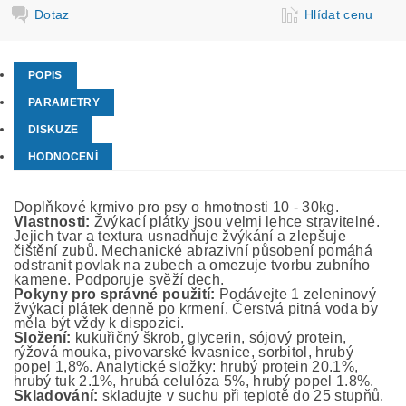
Dotaz
Hlídat cenu
POPIS
PARAMETRY
DISKUZE
HODNOCENÍ
Doplňkové krmivo pro psy o hmotnosti 10 - 30kg.
Vlastnosti:
Žvýkací plátky jsou velmi lehce stravitelné.
Jejich tvar a textura usnadňuje žvýkání a zlepšuje
čištění zubů. Mechanické abrazivní působení pomáhá
odstranit povlak na zubech a omezuje tvorbu zubního
kamene. Podporuje svěží dech.
Pokyny pro správné použití:
Podávejte 1 zeleninový
žvýkací plátek denně po krmení. Čerstvá pitná voda by
měla být vždy k dispozici.
Složení:
kukuřičný škrob, glycerin, sójový protein,
rýžová mouka, pivovarské kvasnice, sorbitol, hrubý
popel 1,8%. Analytické složky: hrubý protein 20.1%,
hrubý tuk 2.1%, hrubá celulóza 5%, hrubý popel 1.8%.
Skladování:
skladujte v suchu při teplotě do 25 stupňů.