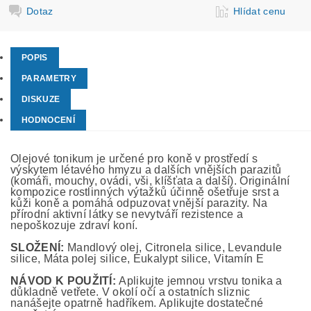
Dotaz
Hlídat cenu
POPIS
PARAMETRY
DISKUZE
HODNOCENÍ
Olejové tonikum je určené pro koně v prostředí s
výskytem létavého hmyzu a dalších vnějších parazitů
(komáři, mouchy, ovádi, vši, klíšťata a další). Originální
kompozice rostlinných výtažků účinně ošetřuje srst a
kůži koně a pomáhá odpuzovat vnější parazity. Na
přírodní aktivní látky se nevytváří rezistence a
nepoškozuje zdraví koní.
SLOŽENÍ:
Mandlový olej, Citronela silice, Levandule
silice, Máta polej silice, Eukalypt silice, Vitamín E
NÁVOD K POUŽITÍ:
Aplikujte jemnou vrstvu tonika a
důkladně vetřete. V okolí očí a ostatních sliznic
nanášejte opatrně hadříkem. Aplikujte dostatečné