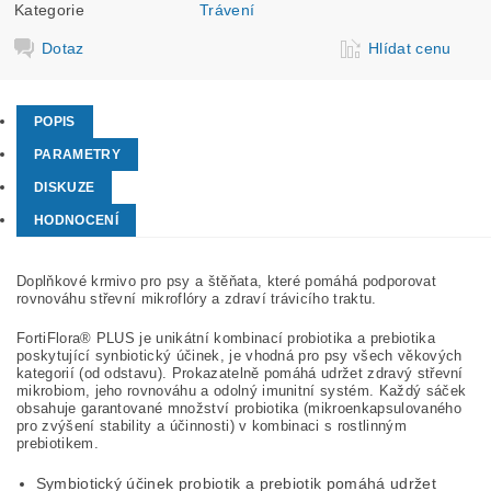
Kategorie
Trávení
Dotaz
Hlídat cenu
POPIS
PARAMETRY
DISKUZE
HODNOCENÍ
Doplňkové krmivo pro psy a štěňata, které pomáhá podporovat
rovnováhu střevní mikroflóry a zdraví trávicího traktu.
FortiFlora® PLUS je unikátní kombinací probiotika a prebiotika
poskytující synbiotický účinek, je vhodná pro psy všech věkových
kategorií (od odstavu). Prokazatelně pomáhá udržet zdravý střevní
mikrobiom, jeho rovnováhu a odolný imunitní systém. Každý sáček
obsahuje garantované množství probiotika (mikroenkapsulovaného
pro zvýšení stability a účinnosti) v kombinaci s rostlinným
prebiotikem.
Symbiotický účinek probiotik a prebiotik pomáhá udržet