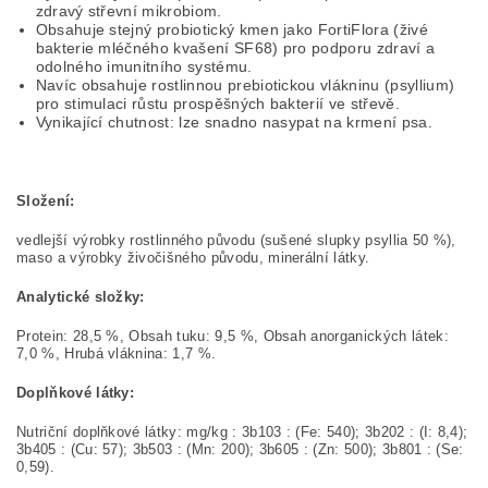
zdravý střevní mikrobiom.
Obsahuje stejný probiotický kmen jako FortiFlora (živé
bakterie mléčného kvašení SF68) pro podporu zdraví a
odolného imunitního systému.
Navíc obsahuje rostlinnou prebiotickou vlákninu (psyllium)
pro stimulaci růstu prospěšných bakterií ve střevě.
Vynikající chutnost: lze snadno nasypat na krmení psa.
Složení:
vedlejší výrobky rostlinného původu (sušené slupky psyllia 50 %),
maso a výrobky živočišného původu, minerální látky.
Analytické složky:
Protein: 28,5 %, Obsah tuku: 9,5 %, Obsah anorganických látek:
7,0 %, Hrubá vláknina: 1,7 %.
Doplňkové látky:
Nutriční doplňkové látky: mg/kg : 3b103 : (Fe: 540); 3b202 : (I: 8,4);
3b405 : (Cu: 57); 3b503 : (Mn: 200); 3b605 : (Zn: 500); 3b801 : (Se:
0,59).