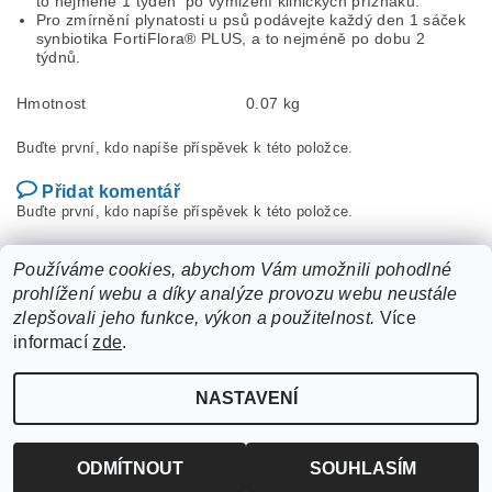
to nejméně 1 týden po vymizení klinických příznaků.
Pro zmírnění plynatosti u psů podávejte každý den 1 sáček
synbiotika FortiFlora® PLUS, a to nejméně po dobu 2
týdnů.
Hmotnost
0.07 kg
Buďte první, kdo napíše příspěvek k této položce.
Přidat komentář
Buďte první, kdo napíše příspěvek k této položce.
Přidat hodnocení
Používáme cookies, abychom Vám umožnili pohodlné
prohlížení webu a díky analýze provozu webu neustále
zlepšovali jeho funkce, výkon a použitelnost.
Více
informací
zde
.
NASTAVENÍ
Upravit nastavení cookies
2026 ©
ZooLife.cz
, všechna práva vyhrazena
Vytvořil Shoptet
ODMÍTNOUT
SOUHLASÍM