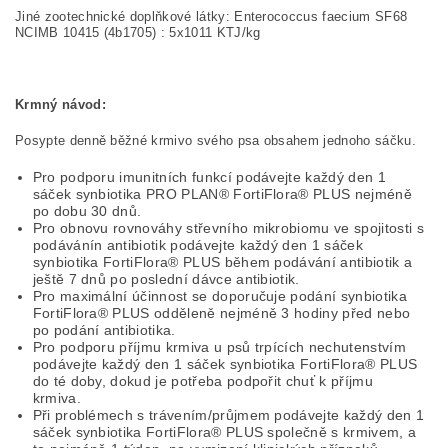
Jiné zootechnické doplňkové látky: Enterococcus faecium SF68
NCIMB 10415 (4b1705) : 5x1011 KTJ/kg
Krmný návod:
Posypte denně běžné krmivo svého psa obsahem jednoho sáčku.
Pro podporu imunitních funkcí podávejte každý den 1
sáček synbiotika PRO PLAN® FortiFlora® PLUS nejméně
po dobu 30 dnů.
Pro obnovu rovnováhy střevního mikrobiomu ve spojitosti s
podávánín antibiotik podávejte každý den 1 sáček
synbiotika FortiFlora® PLUS během podávání antibiotik a
ještě 7 dnů po poslední dávce antibiotik.
Pro maximální účinnost se doporučuje podání synbiotika
FortiFlora® PLUS odděleně nejméně 3 hodiny před nebo
po podání antibiotika.
Pro podporu příjmu krmiva u psů trpících nechutenstvím
podávejte každý den 1 sáček synbiotika FortiFlora® PLUS
do té doby, dokud je potřeba podpořit chuť k příjmu
krmiva.
Při problémech s trávením/průjmem podávejte každý den 1
sáček synbiotika FortiFlora® PLUS společně s krmivem, a