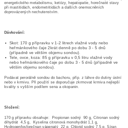
energetického metabolismu, ketózy, hepatopatie, horečnaté stavy
při mastitidách, endometritidách a dalších onemocněních
doprovázených nechutenstvím.
Dávkování:
Skot: 170 g přípravku v 1-2 litrech vlažné vody nebo
heřmánkového čaje 2krát denně po dobu 3 - 5 dnů
(případně ve větším objemu sondou).
Tele, ovce, koza: 85 g přípravku v 0,5 litru vlažné vody
nebo heřmánkového čaje po dobu 3 - 5 dnů (případně ve
větším objemu sondou).
Podávat perorálně sondou do bachoru, příp. z láhve do dutiny ústní
nebo v krmivu. Při použití se doporučuje zkrmovat krmiva nejlepší
kvality s vyšším podílem sena a okopanin.
Složení:
170 g přípravku obsahuje: Propionan sodný 90 g, Citronan sodný
dihydrát 4,5 g, Kyselina citronová monohydrát 1,1 g,
Hydrogenfosforečnan vápenatý 22 g, Chlorid sodný 7,5 g, Síran