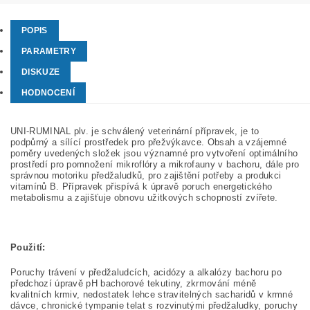
POPIS
PARAMETRY
DISKUZE
HODNOCENÍ
UNI-RUMINAL plv. je schválený veterinární přípravek, je to
podpůrný a sílící prostředek pro přežvýkavce. Obsah a vzájemné
poměry uvedených složek jsou významné pro vytvoření optimálního
prostředí pro pomnožení mikroflóry a mikrofauny v bachoru, dále pro
správnou motoriku předžaludků, pro zajištění potřeby a produkci
vitamínů B. Přípravek přispívá k úpravě poruch energetického
metabolismu a zajišťuje obnovu užitkových schopností zvířete.
Použití:
Poruchy trávení v předžaludcích, acidózy a alkalózy bachoru po
předchozí úpravě pH bachorové tekutiny, zkrmování méně
kvalitních krmiv, nedostatek lehce stravitelných sacharidů v krmné
dávce, chronické tympanie telat s rozvinutými předžaludky, poruchy