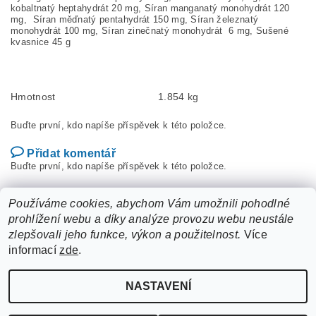
kobaltnatý heptahydrát 20 mg, Síran manganatý monohydrát 120
mg, Síran měďnatý pentahydrát 150 mg, Síran železnatý
monohydrát 100 mg, Síran zinečnatý monohydrát 6 mg, Sušené
kvasnice 45 g
Hmotnost
1.854 kg
Buďte první, kdo napíše příspěvek k této položce.
Přidat komentář
Buďte první, kdo napíše příspěvek k této položce.
Přidat hodnocení
Používáme cookies, abychom Vám umožnili pohodlné
prohlížení webu a díky analýze provozu webu neustále
zlepšovali jeho funkce, výkon a použitelnost.
Více
informací
zde
.
NASTAVENÍ
Upravit nastavení cookies
2026 ©
ZooLife.cz
, všechna práva vyhrazena