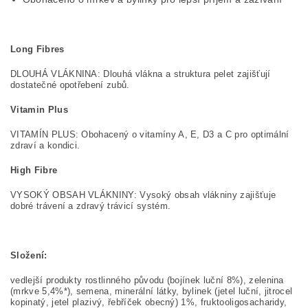
Long Fibres
DLOUHÁ VLÁKNINA: Dlouhá vlákna a struktura pelet zajišťují
dostatečné opotřebení zubů.
Vitamin Plus
VITAMÍN PLUS: Obohacený o vitamíny A, E, D3 a C pro optimální
zdraví a kondici.
High Fibre
VYSOKÝ OBSAH VLÁKNINY: Vysoký obsah vlákniny zajišťuje
dobré trávení a zdravý trávicí systém.
Složení:
vedlejší produkty rostlinného původu (bojínek luční 8%), zelenina
(mrkve 5,4%*), semena, minerální látky, bylinek (jetel luční, jitrocel
kopinatý, jetel plazivý, řebříček obecný) 1%, fruktooligosacharidy,