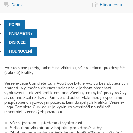
Dotaz
Hlídat cenu
POPIS
PARAMETRY
DISKUZE
HODNOCENÍ
Extrudované pelety, bohaté na vlákninu, vše v jednom pro dospělé
(zakrslé) králíky.
Versele-Laga Complete Cuni Adult poskytuje výživu bez zbytečných
starostí. Výjimečná chutnost pelet vše v jednom předchází
vybíravosti. Tak váš králík dostane všechny nezbytné prvky výživy
a zůstane zcela zdravý. Krmivo s dlouhou vlákninou je speciálně
přizpůsobeno výživovým požadavkům dospělých králíků. Versele-
Laga Complete Cuni adult je vyvinuto veterináři na základě
moderních vědeckých poznatků.
Vše v jednom – předchází vybíravosti
S dlouhou vlákninou z bojínku pro zdravé zuby
Obohaceno o mrkev a bylinky pro lepší příjem a zažívání