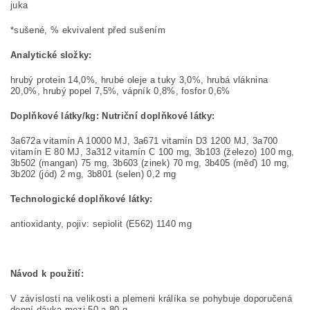
juka
*sušené, % ekvivalent před sušením
Analytické složky:
hrubý protein 14,0%, hrubé oleje a tuky 3,0%, hrubá vláknina
20,0%, hrubý popel 7,5%, vápník 0,8%, fosfor 0,6%
Doplňkové látky/kg:
Nutriční doplňkové látky:
3a672a vitamín A 10000 MJ, 3a671 vitamín D3 1200 MJ, 3a700
vitamín E 80 MJ, 3a312 vitamín C 100 mg, 3b103 (železo) 100 mg,
3b502 (mangan) 75 mg, 3b603 (zinek) 70 mg, 3b405 (měď) 10 mg,
3b202 (jód) 2 mg, 3b801 (selen) 0,2 mg
Technologické doplňkové látky:
antioxidanty, pojiv: sepiolit (E562) 1140 mg
Návod k použití:
V závislosti na velikosti a plemeni králíka se pohybuje doporučená
denní dávka mezi 50 a 80 g.