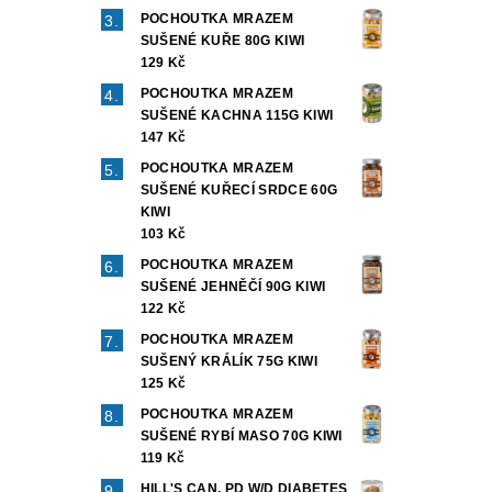
POCHOUTKA MRAZEM
SUŠENÉ KUŘE 80G KIWI
129 Kč
POCHOUTKA MRAZEM
SUŠENÉ KACHNA 115G KIWI
147 Kč
POCHOUTKA MRAZEM
SUŠENÉ KUŘECÍ SRDCE 60G
KIWI
103 Kč
POCHOUTKA MRAZEM
SUŠENÉ JEHNĚČÍ 90G KIWI
122 Kč
POCHOUTKA MRAZEM
SUŠENÝ KRÁLÍK 75G KIWI
125 Kč
POCHOUTKA MRAZEM
SUŠENÉ RYBÍ MASO 70G KIWI
119 Kč
HILL'S CAN. PD W/D DIABETES