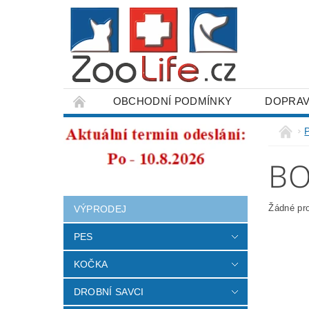
OBCHODNÍ PODMÍNKY
DOPRAV
ODSTOUPENÍ OD SMLOUVY
BO
Žádné pr
VÝPRODEJ
PES
KOČKA
DROBNÍ SAVCI