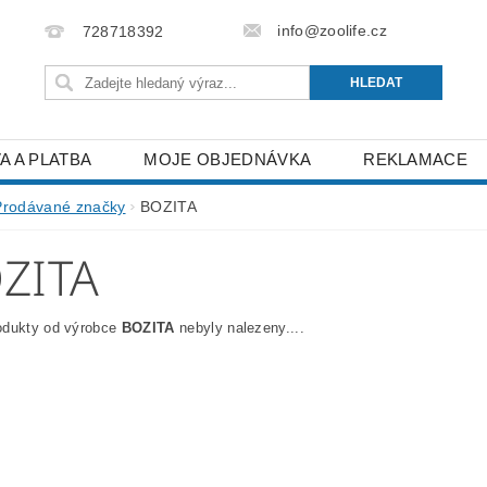
info@zoolife.cz
728718392
A A PLATBA
MOJE OBJEDNÁVKA
REKLAMACE
Prodávané značky
BOZITA
ZITA
odukty od výrobce
BOZITA
nebyly nalezeny....