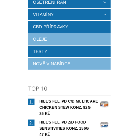
OŠETŘENÍ RAN
VITAMÍNY
CBD PŘÍPRAVKY
OLEJE
TESTY
NOVĚ V NABÍDCE
TOP 10
HILL'S FEL. PD C/D MULTICARE
CHICKEN STEW KONZ. 82G
25 Kč
HILL'S FEL. PD Z/D FOOD
SENSTIVITIES KONZ. 156G
47 Kč