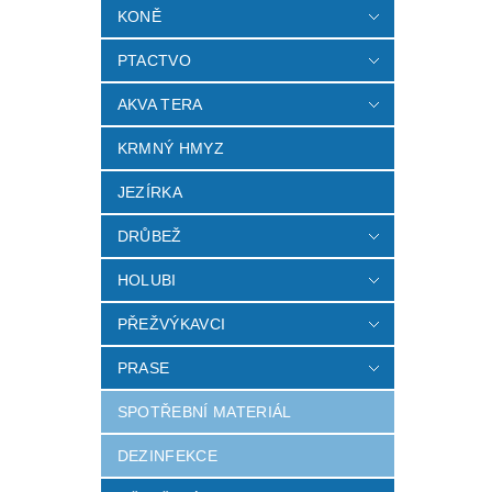
KONĚ
PTACTVO
AKVA TERA
KRMNÝ HMYZ
JEZÍRKA
DRŮBEŽ
HOLUBI
PŘEŽVÝKAVCI
PRASE
SPOTŘEBNÍ MATERIÁL
DEZINFEKCE