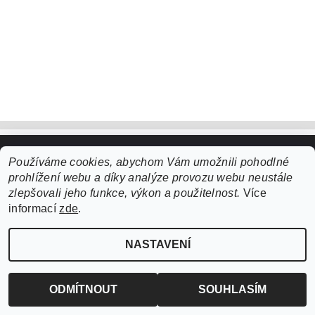
Používáme cookies, abychom Vám umožnili pohodlné
Upravit nastavení cookies
2026 ©
ZooLife.cz
, všechna práva vyhrazena
prohlížení webu a díky analýze provozu webu neustále
Vytvořil Shoptet
zlepšovali jeho funkce, výkon a použitelnost.
Více
informací
zde
.
NASTAVENÍ
ODMÍTNOUT
SOUHLASÍM