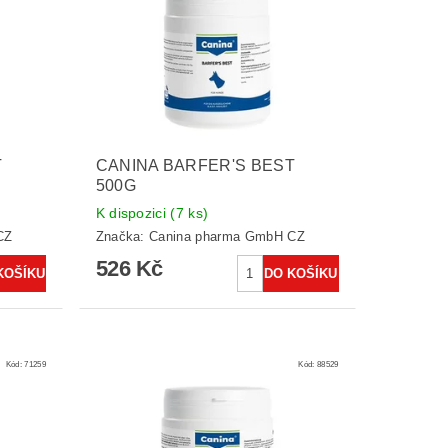
T
CANINA BARFER'S BEST
500G
K dispozici
(7 ks)
CZ
Značka:
Canina pharma GmbH CZ
526 Kč
Kód:
71259
Kód:
88529