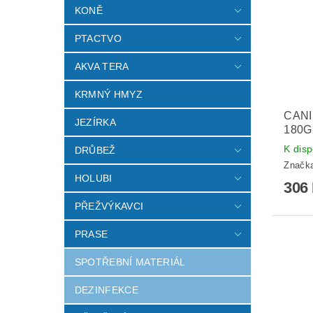
KONĚ
PTACTVO
AKVA TERA
KRMNÝ HMYZ
CANI
JEZÍRKA
180G
K disp
DRŮBEŽ
Značk
HOLUBI
306
PŘEŽVÝKAVCI
PRASE
SPOTŘEBNÍ MATERIÁL
DEZINFEKCE