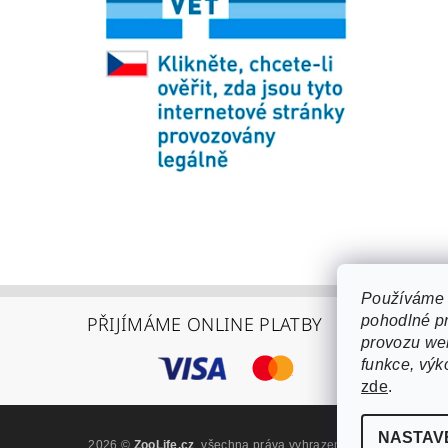
Používáme 
pohodlné pr
PŘIJÍMÁME ONLINE PLATBY
provozu web
funkce, výk
zde
.
NASTAV
2026 ©
ZooLife.cz
, všechna práva vyhrazena
Upravit nastaven