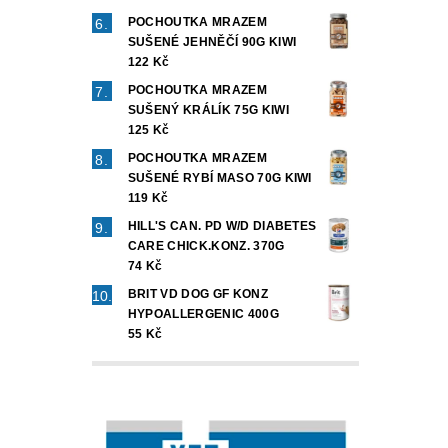
POCHOUTKA MRAZEM
SUŠENÉ JEHNĚČÍ 90G KIWI
122 Kč
POCHOUTKA MRAZEM
SUŠENÝ KRÁLÍK 75G KIWI
125 Kč
POCHOUTKA MRAZEM
SUŠENÉ RYBÍ MASO 70G KIWI
119 Kč
HILL'S CAN. PD W/D DIABETES
CARE CHICK.KONZ. 370G
74 Kč
BRIT VD DOG GF KONZ
HYPOALLERGENIC 400G
55 Kč