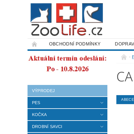
OBCHODNÍ PODMÍNKY
DOPRAV
ODSTOUPENÍ OD SMLOUVY
CA
VÝPRODEJ
ABEC
PES
KOČKA
DROBNÍ SAVCI