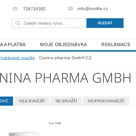
info@zoolife.cz
728718392
A A PLATBA
MOJE OBJEDNÁVKA
REKLAMACE
Prodávané značky
Canina pharma GmbH CZ
NINA PHARMA GMBH 
EDNĚ
NEJLEVNĚJŠÍ
NEJDRAŽŠÍ
NEJPRODÁVANĚJŠÍ
Kód:
71080