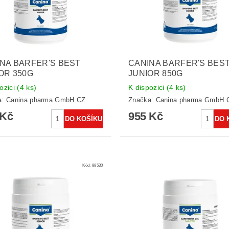
NA BARFER'S BEST
CANINA BARFER'S BES
OR 350G
JUNIOR 850G
ozici
(4 ks)
K dispozici
(4 ks)
a:
Canina pharma GmbH CZ
Značka:
Canina pharma GmbH 
 Kč
955 Kč
Kód:
88530