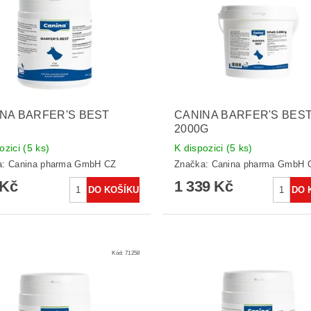
NA BARFER'S BEST
CANINA BARFER'S BES
2000G
ozici
(5 ks)
K dispozici
(5 ks)
a:
Canina pharma GmbH CZ
Značka:
Canina pharma GmbH 
 Kč
1 339 Kč
Kód:
71258