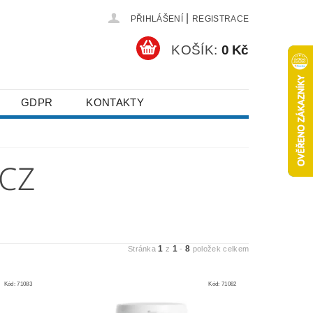
|
PŘIHLÁŠENÍ
REGISTRACE
KOŠÍK:
0 Kč
GDPR
KONTAKTY
CZ
1
1
8
Stránka
z
-
položek celkem
Kód:
71083
Kód:
71082