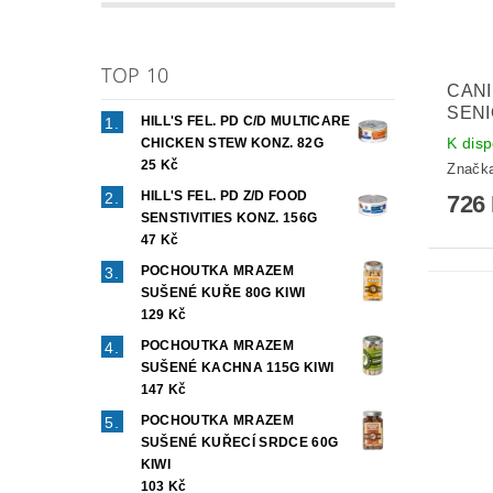
TOP 10
CANI
SENI
HILL'S FEL. PD C/D MULTICARE
K disp
CHICKEN STEW KONZ. 82G
25 Kč
Značk
HILL'S FEL. PD Z/D FOOD
726
SENSTIVITIES KONZ. 156G
47 Kč
POCHOUTKA MRAZEM
SUŠENÉ KUŘE 80G KIWI
129 Kč
POCHOUTKA MRAZEM
SUŠENÉ KACHNA 115G KIWI
147 Kč
POCHOUTKA MRAZEM
SUŠENÉ KUŘECÍ SRDCE 60G
KIWI
103 Kč