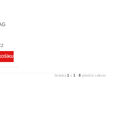
AG
CZ
1
1
8
Stránka
z
-
položek celkem