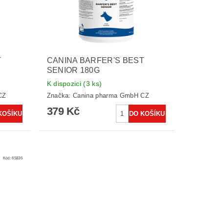
T
CANINA BARFER'S BEST
SENIOR 180G
K dispozici
(3 ks)
CZ
Značka:
Canina pharma GmbH CZ
379 Kč
Kód:
65836