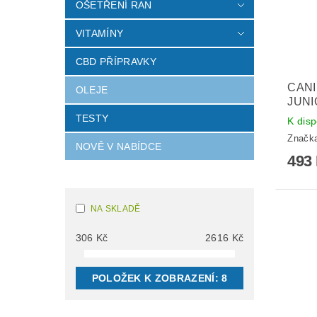
OŠETŘENÍ RAN
VITAMÍNY
CBD PŘÍPRAVKY
CANI
OLEJE
JUNI
TESTY
K disp
Značk
NOVĚ V NABÍDCE
493
NA SKLADĚ
306
Kč
2616
Kč
POLOŽEK K ZOBRAZENÍ:
8