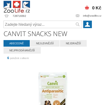
0 Kč
info@zoolife.cz
728718392
CANVIT SNACKS NEW
ABECEDNĚ
NEJLEVNĚJŠÍ
NEJDRAŽŠÍ
NEJPRODÁVANĚJŠÍ
6
položek celkem