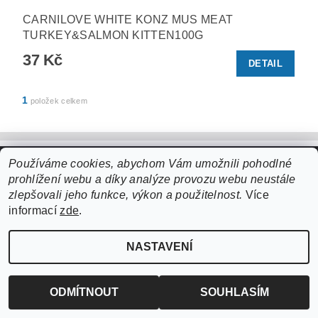
CARNILOVE WHITE KONZ MUS MEAT
TURKEY&SALMON KITTEN100G
37 Kč
DETAIL
1
položek celkem
Používáme cookies, abychom Vám umožnili pohodlné
Upravit nastavení cookies
2026 ©
ZooLife.cz
, všechna práva vyhrazena
prohlížení webu a díky analýze provozu webu neustále
zlepšovali jeho funkce, výkon a použitelnost.
Více
Vytvořil Shoptet
informací
zde
.
NASTAVENÍ
ODMÍTNOUT
SOUHLASÍM