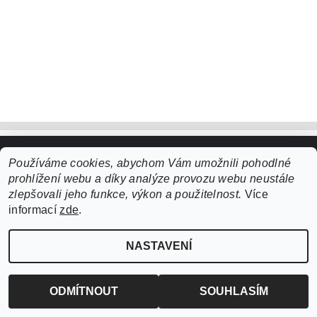
Používáme cookies, abychom Vám umožnili pohodlné
Upravit nastavení cookies
2026 ©
ZooLife.cz
, všechna práva vyhrazena
prohlížení webu a díky analýze provozu webu neustále
Vytvořil Shoptet
zlepšovali jeho funkce, výkon a použitelnost.
Více
informací
zde
.
NASTAVENÍ
ODMÍTNOUT
SOUHLASÍM