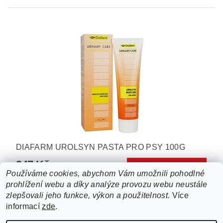
DIAFARM UROLSYN PASTA PRO PSY 100G
247 Kč
Používáme cookies, abychom Vám umožnili pohodlné
prohlížení webu a díky analýze provozu webu neustále
10
položek celkem
zlepšovali jeho funkce, výkon a použitelnost.
Více
informací
zde
.