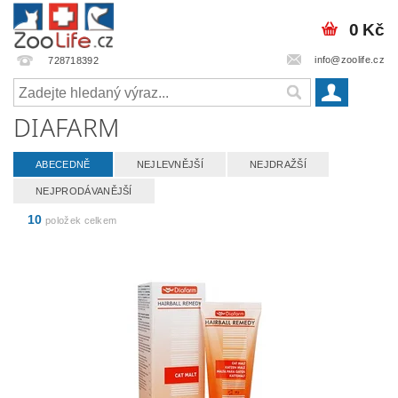
0 Kč
info@zoolife.cz
728718392
DIAFARM
ABECEDNĚ
NEJLEVNĚJŠÍ
NEJDRAŽŠÍ
NEJPRODÁVANĚJŠÍ
10
položek celkem