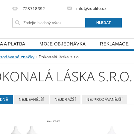
info@zoolife.cz
728718392
A A PLATBA
MOJE OBJEDNÁVKA
REKLAMACE
Prodávané značky
Dokonalá láska s.r.o.
KONALÁ LÁSKA S.R.O.
EDNĚ
NEJLEVNĚJŠÍ
NEJDRAŽŠÍ
NEJPRODÁVANĚJŠÍ
Kód:
103605