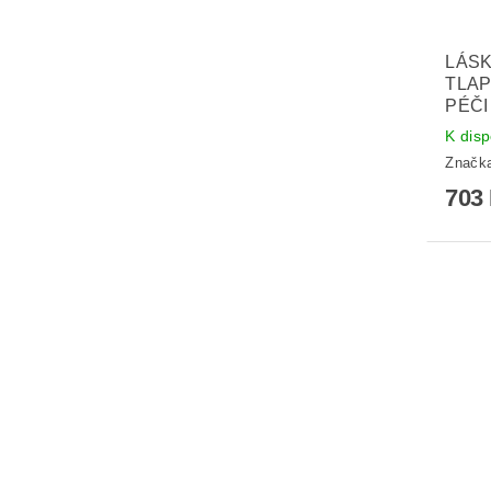
LÁSK
TLA
PÉČI
K disp
Značk
703