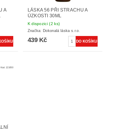
U A
LÁSKA 56 PŘI STRACHU A
L
ÚZKOSTI 30ML
K dispozici
(2 ks)
Značka:
Dokonalá láska s.r.o.
439 Kč
Kód:
121650
LNÍ