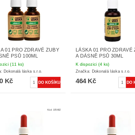
A 01 PRO ZDRAVÉ ZUBY
LÁSKA 01 PRO ZDRAVÉ
SNĚ PSŮ 100ML
A DÁSNĚ PSŮ 30ML
ozici
(11 ks)
K dispozici
(4 ks)
a:
Dokonalá láska s.r.o.
Značka:
Dokonalá láska s.r.o.
70 Kč
464 Kč
Kód:
105482