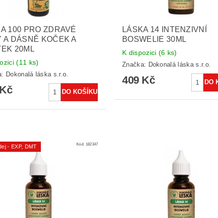
A 100 PRO ZDRAVÉ
LÁSKA 14 INTENZIVNÍ
 A DÁSNĚ KOČEK A
BOSWELIE 30ML
EK 20ML
K dispozici
(6 ks)
ozici
(11 ks)
Značka:
Dokonalá láska s.r.o.
a:
Dokonalá láska s.r.o.
409 Kč
 Kč
Kód:
182347
dej - EXP, DMT