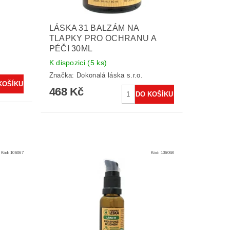
LÁSKA 31 BALZÁM NA
TLAPKY PRO OCHRANU A
PÉČI 30ML
K dispozici
(5 ks)
Značka:
Dokonalá láska s.r.o.
468 Kč
Kód:
106067
Kód:
106068