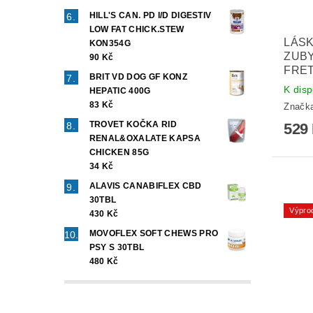
HILL'S CAN. PD I/D DIGESTIV
LOW FAT CHICK.STEW
LÁSK
KON354G
ZUBY
90 Kč
FRET
BRIT VD DOG GF KONZ
K disp
HEPATIC 400G
83 Kč
Značk
TROVET KOČKA RID
529
RENAL&OXALATE KAPSA
CHICKEN 85G
34 Kč
ALAVIS CANABIFLEX CBD
30TBL
Výpro
430 Kč
MOVOFLEX SOFT CHEWS PRO
PSY S 30TBL
480 Kč