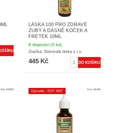
0ML
LÁSKA 100 PRO ZDRAVÉ
ZUBY A DÁSNĚ KOČEK A
FRETEK 10ML
K dispozici
(5 ks)
Značka:
Dokonalá láska s.r.o.
445 Kč
Kód:
106069
Kód:
182348
Výprodej - EXP, DMT