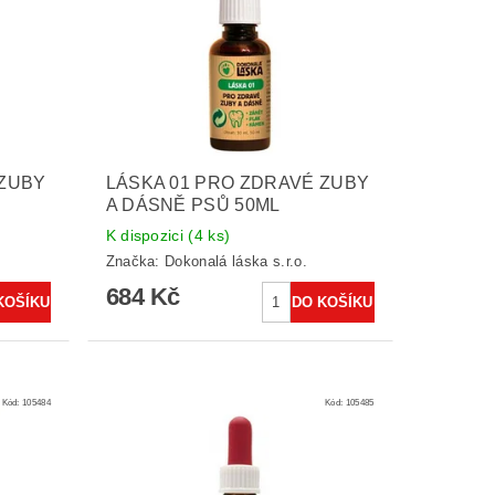
 ZUBY
LÁSKA 01 PRO ZDRAVÉ ZUBY
A DÁSNĚ PSŮ 50ML
K dispozici
(4 ks)
Značka:
Dokonalá láska s.r.o.
684 Kč
Kód:
105484
Kód:
105485