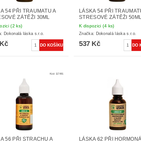
A 54 PŘI TRAUMATU A
LÁSKA 54 PŘI TRAUMAT
SOVÉ ZÁTĚŽI 30ML
STRESOVÉ ZÁTĚŽI 50M
ozici
(2 ks)
K dispozici
(4 ks)
a:
Dokonalá láska s.r.o.
Značka:
Dokonalá láska s.r.o.
 Kč
537 Kč
Kód:
117491
A 56 PŘI STRACHU A
LÁSKA 62 PŘI HORMONÁ