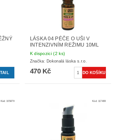
BĚŽNÝ
LÁSKA 04 PÉČE O UŠI V
INTENZIVNÍM REŽIMU 10ML
K dispozici
(2 ks)
Značka:
Dokonalá láska s.r.o.
470 Kč
TAIL
Kód:
105879
Kód:
117469