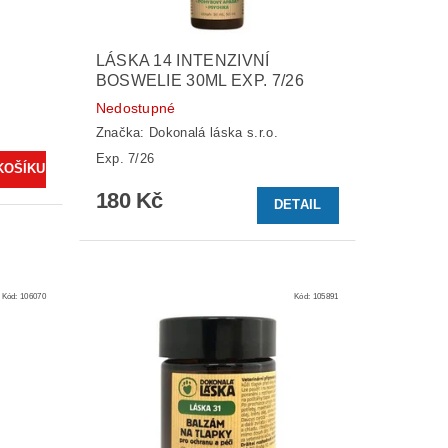
LÁSKA 14 INTENZIVNÍ
BOSWELIE 30ML EXP. 7/26
Nedostupné
Značka:
Dokonalá láska s.r.o.
Exp. 7/26
180 Kč
DETAIL
Kód:
106070
Kód:
105891