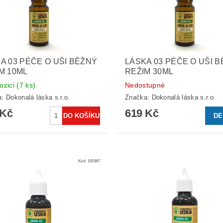
A 03 PÉČE O UŠI BĚŽNÝ
LÁSKA 03 PÉČE O UŠI 
M 10ML
REŽIM 30ML
ozici
(7 ks)
Nedostupné
a:
Dokonalá láska s.r.o.
Značka:
Dokonalá láska s.r.o.
 Kč
619 Kč
DE
Kód:
105867