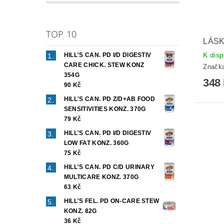
TOP 10
LÁSK
K disp
HILL'S CAN. PD I/D DIGESTIV
CARE CHICK. STEW KONZ
Značk
354G
348
90 Kč
HILL'S CAN. PD Z/D+AB FOOD
SENSITIVITIES KONZ. 370G
79 Kč
HILL'S CAN. PD I/D DIGESTIV
LOW FAT KONZ. 360G
75 Kč
HILL'S CAN. PD C/D URINARY
MULTICARE KONZ. 370G
63 Kč
HILL'S FEL. PD ON-CARE STEW
KONZ. 82G
36 Kč