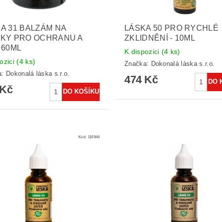
A 31 BALZÁM NA
LÁSKA 50 PRO RYCHLÉ
PKY PRO OCHRANU A
ZKLIDNĚNÍ - 10ML
 60ML
K dispozici
(4 ks)
ozici
(4 ks)
Značka:
Dokonalá láska s.r.o.
a:
Dokonalá láska s.r.o.
474 Kč
 Kč
Kód:
116944