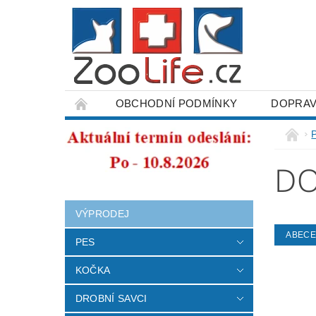
OBCHODNÍ PODMÍNKY
DOPRAV
ODSTOUPENÍ OD SMLOUVY
DO
VÝPRODEJ
ABEC
PES
KOČKA
DROBNÍ SAVCI