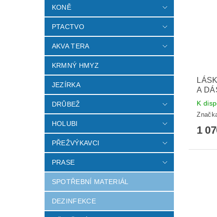
KONĚ
PTACTVO
AKVA TERA
KRMNÝ HMYZ
LÁSK
JEZÍRKA
A DÁ
K disp
DRŮBEŽ
Značk
HOLUBI
1 0
PŘEŽVÝKAVCI
PRASE
SPOTŘEBNÍ MATERIÁL
DEZINFEKCE