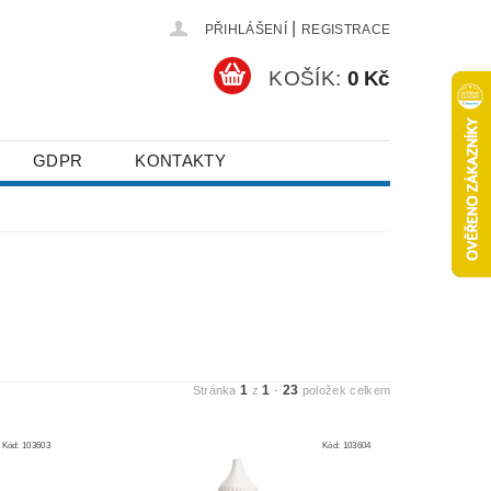
|
PŘIHLÁŠENÍ
REGISTRACE
KOŠÍK:
0 Kč
GDPR
KONTAKTY
1
1
23
Stránka
z
-
položek celkem
Kód:
103603
Kód:
103604