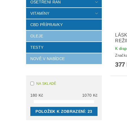
OŠETŘENÍ RAN
VITAMÍNY
CBD PŘÍPRAVKY
LÁSK
OLEJE
REŽI
TESTY
K disp
Značk
NOVĚ V NABÍDCE
377
NA SKLADĚ
180
Kč
1070
Kč
POLOŽEK K ZOBRAZENÍ:
23