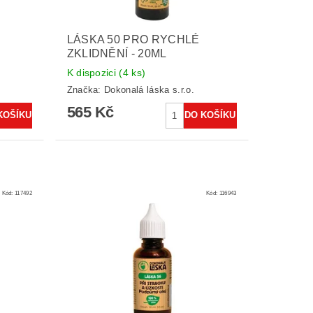
LÁSKA 50 PRO RYCHLÉ
ZKLIDNĚNÍ - 20ML
K dispozici
(4 ks)
Značka:
Dokonalá láska s.r.o.
565 Kč
Kód:
117492
Kód:
116943