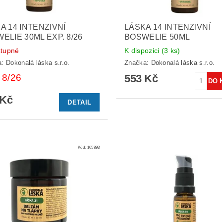
A 14 INTENZIVNÍ
LÁSKA 14 INTENZIVNÍ
ELIE 30ML EXP. 8/26
BOSWELIE 50ML
tupné
K dispozici
(3 ks)
a:
Dokonalá láska s.r.o.
Značka:
Dokonalá láska s.r.o.
 8/26
553 Kč
 Kč
DETAIL
Kód:
105893