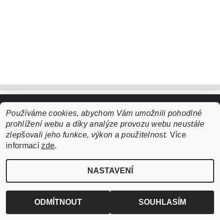
Používáme cookies, abychom Vám umožnili pohodlné
Upravit nastavení cookies
2026 ©
ZooLife.cz
, všechna práva vyhrazena
prohlížení webu a díky analýze provozu webu neustále
Vytvořil Shoptet
zlepšovali jeho funkce, výkon a použitelnost.
Více
informací
zde
.
NASTAVENÍ
ODMÍTNOUT
SOUHLASÍM