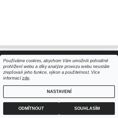
Používáme cookies, abychom Vám umožnili pohodlné
Upravit nastavení cookies
2026 ©
ZooLife.cz
, všechna práva vyhrazena
prohlížení webu a díky analýze provozu webu neustále
Vytvořil Shoptet
zlepšovali jeho funkce, výkon a použitelnost.
Více
informací
zde
.
NASTAVENÍ
ODMÍTNOUT
SOUHLASÍM