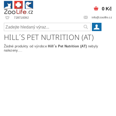
0 Kč
info@zoolife.cz
728718392
HILL´S PET NUTRITION (AT)
Žádné produkty od výrobce
Hill´s Pet Nutrition (AT)
nebyly
nalezeny....