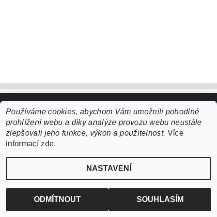
Používáme cookies, abychom Vám umožnili pohodlné
Upravit nastavení cookies
2026 ©
ZooLife.cz
, všechna práva vyhrazena
prohlížení webu a díky analýze provozu webu neustále
Vytvořil Shoptet
zlepšovali jeho funkce, výkon a použitelnost.
Více
informací
zde
.
NASTAVENÍ
ODMÍTNOUT
SOUHLASÍM