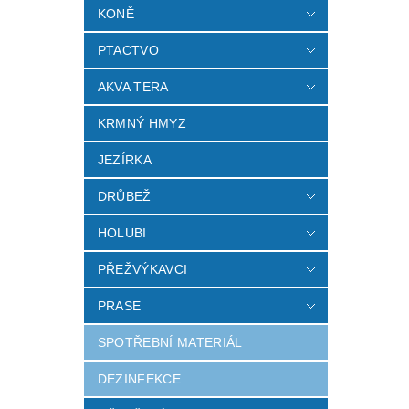
KONĚ
PTACTVO
AKVA TERA
KRMNÝ HMYZ
JEZÍRKA
DRŮBEŽ
HOLUBI
PŘEŽVÝKAVCI
PRASE
SPOTŘEBNÍ MATERIÁL
DEZINFEKCE