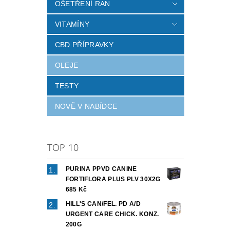
OŠETŘENÍ RAN
VITAMÍNY
CBD PŘÍPRAVKY
OLEJE
TESTY
NOVĚ V NABÍDCE
TOP 10
PURINA PPVD CANINE
FORTIFLORA PLUS PLV 30X2G
685 Kč
HILL'S CAN/FEL. PD A/D
URGENT CARE CHICK. KONZ.
200G