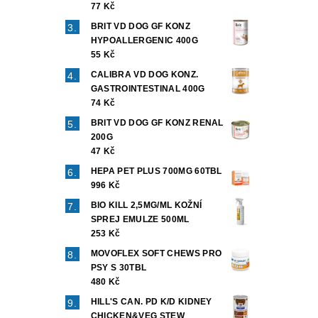
77 Kč
BRIT VD DOG GF KONZ
HYPOALLERGENIC 400G
55 Kč
CALIBRA VD DOG KONZ.
GASTROINTESTINAL 400G
74 Kč
BRIT VD DOG GF KONZ RENAL
200G
47 Kč
HEPA PET PLUS 700MG 60TBL
996 Kč
BIO KILL 2,5MG/ML KOŽNÍ
SPREJ EMULZE 500ML
253 Kč
MOVOFLEX SOFT CHEWS PRO
PSY S 30TBL
480 Kč
HILL'S CAN. PD K/D KIDNEY
CHICKEN&VEG STEW