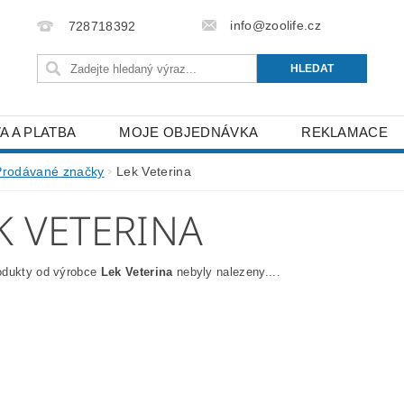
info@zoolife.cz
728718392
A A PLATBA
MOJE OBJEDNÁVKA
REKLAMACE
Prodávané značky
Lek Veterina
K VETERINA
odukty od výrobce
Lek Veterina
nebyly nalezeny....