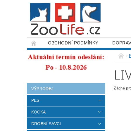
OBCHODNÍ PODMÍNKY
DOPRAV
ODSTOUPENÍ OD SMLOUVY
LI
Žádné pr
VÝPRODEJ
PES
KOČKA
DROBNÍ SAVCI