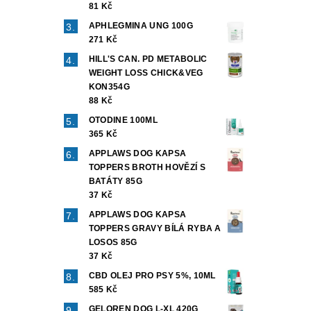
81 Kč
APHLEGMINA UNG 100G
271 Kč
HILL'S CAN. PD METABOLIC
WEIGHT LOSS CHICK&VEG
KON354G
88 Kč
OTODINE 100ML
365 Kč
APPLAWS DOG KAPSA
TOPPERS BROTH HOVĚZÍ S
BATÁTY 85G
37 Kč
APPLAWS DOG KAPSA
TOPPERS GRAVY BÍLÁ RYBA A
LOSOS 85G
37 Kč
CBD OLEJ PRO PSY 5%, 10ML
585 Kč
GELOREN DOG L-XL 420G