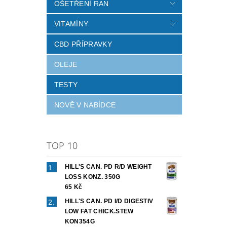
OŠETŘENÍ RAN
VITAMÍNY
CBD PŘÍPRAVKY
OLEJE
TESTY
NOVĚ V NABÍDCE
TOP 10
HILL'S CAN. PD R/D WEIGHT
LOSS KONZ. 350G
65 Kč
HILL'S CAN. PD I/D DIGESTIV
LOW FAT CHICK.STEW
KON354G