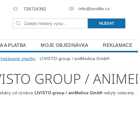
info@zoolife.cz
728718392
A A PLATBA
MOJE OBJEDNÁVKA
REKLAMACE
Prodávané značky
LIVISTO group / aniMedica GmbH
VISTO GROUP / ANIM
odukty od výrobce
LIVISTO group / aniMedica GmbH
nebyly nalezeny...