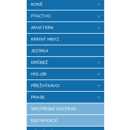
KONĚ
PTACTVO
AKVA TERA
KRMNÝ HMYZ
JEZÍRKA
DRŮBEŽ
HOLUBI
PŘEŽVÝKAVCI
PRASE
SPOTŘEBNÍ MATERIÁL
DEZINFEKCE