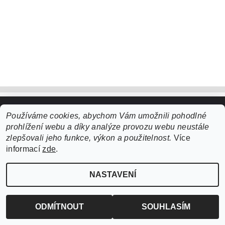
Používáme cookies, abychom Vám umožnili pohodlné
Upravit nastavení cookies
2026 ©
ZooLife.cz
, všechna práva vyhrazena
prohlížení webu a díky analýze provozu webu neustále
Vytvořil Shoptet
zlepšovali jeho funkce, výkon a použitelnost.
Více
informací
zde
.
NASTAVENÍ
ODMÍTNOUT
SOUHLASÍM