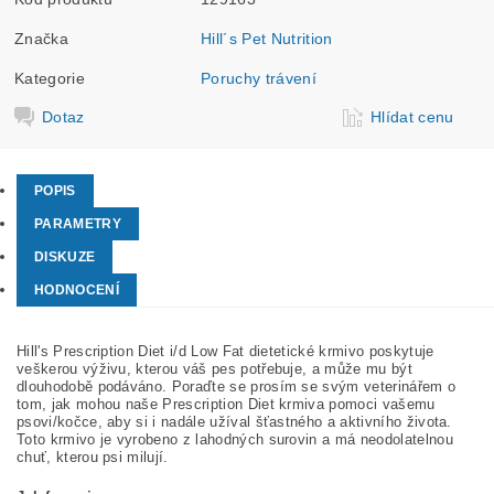
Značka
Hill´s Pet Nutrition
Kategorie
Poruchy trávení
Dotaz
Hlídat cenu
POPIS
PARAMETRY
DISKUZE
HODNOCENÍ
Hill's Prescription Diet i/d Low Fat dietetické krmivo poskytuje
veškerou výživu, kterou váš pes potřebuje, a může mu být
dlouhodobě podáváno. Poraďte se prosím se svým veterinářem o
tom, jak mohou naše Prescription Diet krmiva pomoci vašemu
psovi/kočce, aby si i nadále užíval šťastného a aktivního života.
Toto krmivo je vyrobeno z lahodných surovin a má neodolatelnou
chuť, kterou psi milují.