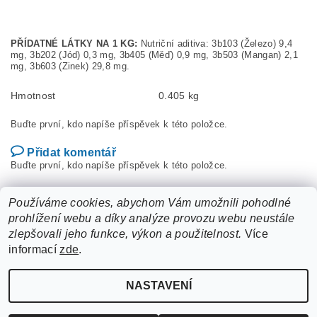
PŘÍDATNÉ LÁTKY NA 1 KG:
Nutriční aditiva: 3b103 (Železo) 9,4
mg, 3b202 (Jód) 0,3 mg, 3b405 (Měď) 0,9 mg, 3b503 (Mangan) 2,1
mg, 3b603 (Zinek) 29,8 mg.
Hmotnost
0.405 kg
Buďte první, kdo napíše příspěvek k této položce.
Přidat komentář
Buďte první, kdo napíše příspěvek k této položce.
Přidat hodnocení
Používáme cookies, abychom Vám umožnili pohodlné
prohlížení webu a díky analýze provozu webu neustále
zlepšovali jeho funkce, výkon a použitelnost.
Více
informací
zde
.
NASTAVENÍ
Upravit nastavení cookies
2026 ©
ZooLife.cz
, všechna práva vyhrazena