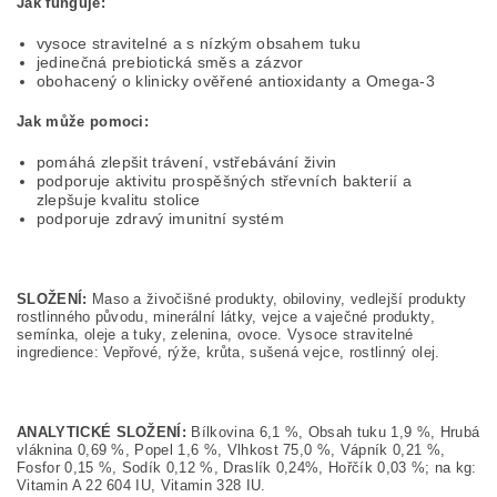
Jak funguje:
vysoce stravitelné a s nízkým obsahem tuku
jedinečná prebiotická směs a zázvor
obohacený o klinicky ověřené antioxidanty a Omega-3
Jak může pomoci:
pomáhá zlepšit trávení, vstřebávání živin
podporuje aktivitu prospěšných střevních bakterií a
zlepšuje kvalitu stolice
podporuje zdravý imunitní systém
SLOŽENÍ:
Maso a živočišné produkty, obiloviny, vedlejší produkty
rostlinného původu, minerální látky, vejce a vaječné produkty,
semínka, oleje a tuky, zelenina, ovoce. Vysoce stravitelné
ingredience: Vepřové, rýže, krůta, sušená vejce, rostlinný olej.
ANALYTICKÉ SLOŽENÍ:
Bílkovina 6,1 %, Obsah tuku 1,9 %, Hrubá
vláknina 0,69 %, Popel 1,6 %, Vlhkost 75,0 %, Vápník 0,21 %,
Fosfor 0,15 %, Sodík 0,12 %, Draslík 0,24%, Hořčík 0,03 %; na kg:
Vitamin A 22 604 IU, Vitamin 328 IU.