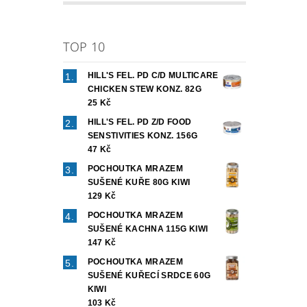
TOP 10
HILL'S FEL. PD C/D MULTICARE
CHICKEN STEW KONZ. 82G
25 Kč
HILL'S FEL. PD Z/D FOOD
SENSTIVITIES KONZ. 156G
47 Kč
POCHOUTKA MRAZEM
SUŠENÉ KUŘE 80G KIWI
129 Kč
POCHOUTKA MRAZEM
SUŠENÉ KACHNA 115G KIWI
147 Kč
POCHOUTKA MRAZEM
SUŠENÉ KUŘECÍ SRDCE 60G
KIWI
103 Kč