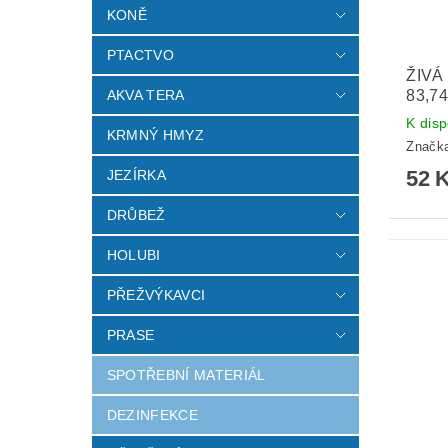
KONĚ
PTACTVO
ŽIVÁ
83,7
AKVA TERA
K disp
KRMNÝ HMYZ
Značk
52 
JEZÍRKA
DRŮBEŽ
HOLUBI
PŘEŽVÝKAVCI
PRASE
SPOTŘEBNÍ MATERIÁL
DEZINFEKCE