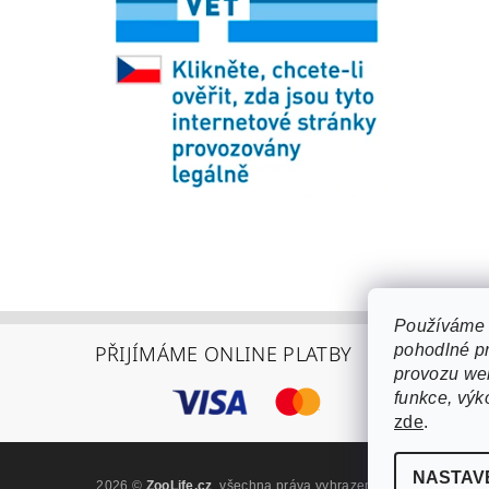
Používáme 
pohodlné pr
PŘIJÍMÁME ONLINE PLATBY
provozu web
funkce, výk
zde
.
NASTAV
2026 ©
ZooLife.cz
, všechna práva vyhrazena
Upravit nastaven