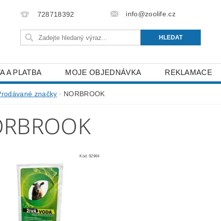
info@zoolife.cz
728718392
A A PLATBA
MOJE OBJEDNÁVKA
REKLAMACE
Prodávané značky
NORBROOK
ORBROOK
Kód:
92964