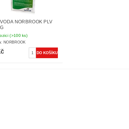
 VODA NORBROOK PLV
4G
ozici
(>100 ks)
a:
NORBROOK
Kč