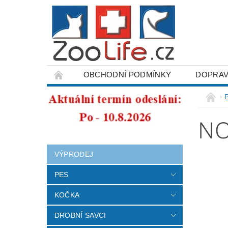
OBCHODNÍ PODMÍNKY
DOPRAV
ODSTOUPENÍ OD SMLOUVY
N
VÝPRODEJ
PES
KOČKA
DROBNÍ SAVCI