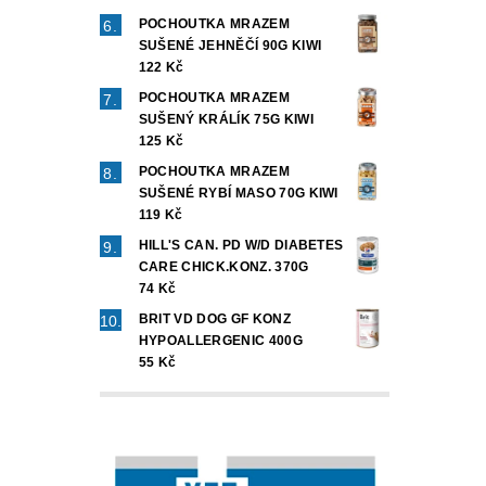
POCHOUTKA MRAZEM
SUŠENÉ JEHNĚČÍ 90G KIWI
122 Kč
POCHOUTKA MRAZEM
SUŠENÝ KRÁLÍK 75G KIWI
125 Kč
POCHOUTKA MRAZEM
SUŠENÉ RYBÍ MASO 70G KIWI
119 Kč
HILL'S CAN. PD W/D DIABETES
CARE CHICK.KONZ. 370G
74 Kč
BRIT VD DOG GF KONZ
HYPOALLERGENIC 400G
55 Kč