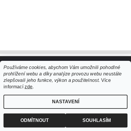
Používáme cookies, abychom Vám umožnili pohodlné
Upravit nastavení cookies
2026 ©
ZooLife.cz
, všechna práva vyhrazena
prohlížení webu a díky analýze provozu webu neustále
Vytvořil Shoptet
zlepšovali jeho funkce, výkon a použitelnost.
Více
informací
zde
.
NASTAVENÍ
ODMÍTNOUT
SOUHLASÍM