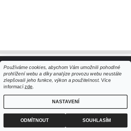
Používáme cookies, abychom Vám umožnili pohodlné
Upravit nastavení cookies
2026 ©
ZooLife.cz
, všechna práva vyhrazena
prohlížení webu a díky analýze provozu webu neustále
Vytvořil Shoptet
zlepšovali jeho funkce, výkon a použitelnost.
Více
informací
zde
.
NASTAVENÍ
ODMÍTNOUT
SOUHLASÍM