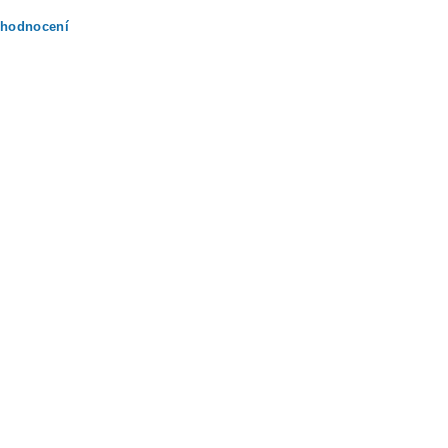
 hodnocení
ením hodnocení souhlasíte s
podmínkami ochrany osobních údajů