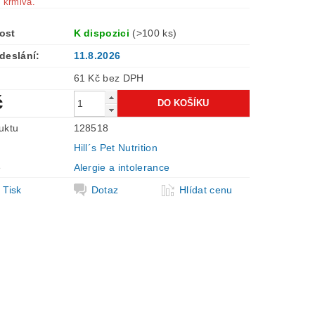
 krmiva.
ost
K dispozici
(>100 ks)
deslání:
11.8.2026
61 Kč bez DPH
č
uktu
128518
Hill´s Pet Nutrition
e
Alergie a intolerance
Tisk
Dotaz
Hlídat cenu