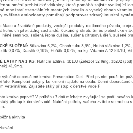
enou směsí prebiotické vlákniny, která pomáhá zajistit vynikající kval
né množství esenciálních mastných kyselin a vysoký obsah vitaminu
ky ověřené antioxidanty pomáhají podporovat zdravý imunitní systé
:
Maso a živočišné produkty, vedlejší produkty rostlinného původu, oleje a
t kuřecích jater. Zdroj sacharidů: Kukuřičný škrob. Směs prebiotické vl
 lněné semínko, sušená řepná dužina, sušená citrusová dřeň, sušené br
CKÉ SLOŽENÍ:
Bílkovina 5,2%, Obsah tuku 3,9%, Hrubá vláknina 1,2%,
dík 0,07%, Draslík 0,19%, Hořčík 0,02%; na kg: Vitamin A 12 837IU, V
É LÁTKY NA 1 KG:
Nutriční aditiva: 3b103 (Železo) 32,9mg, 3b202 (Jó
inek) 41,9mg.
 výlučně doporučené krmivo Prescription Diet. Před prvním použitím pož
ířete. Kompletní pokyny ke krmení najdete na obalu. Denní doporučené dáv
m veterinářem. Zajistěte stálý přístup k čerstvé vodě.P
oto krmivo poprvé? V průběhu 7 dnů míchejte zvyšující se podíl nového 
 stálý přístup k čerstvé vodě. Nutriční potřeby vašeho zvířete se mohou s
em.
běžná aktivita
vkování