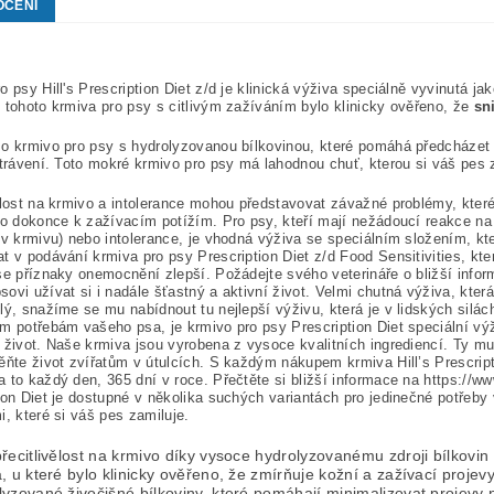
OCENÍ
o psy Hill's Prescription Diet z/d je klinická výživa speciálně vyvinutá jak
 tohoto krmiva pro psy s citlivým zažíváním bylo klinicky ověřeno, že
sn
o krmivo pro psy s hydrolyzovanou bílkovinou, které pomáhá předcházet
 trávení. Toto mokré krmivo pro psy má lahodnou chuť, kterou si váš pes 
ělost na krmivo a intolerance mohou představovat závažné problémy, kte
bo dokonce k zažívacím potížím. Pro psy, kteří mají nežádoucí reakce na
 v krmivu) nebo intolerance, je vhodná výživa se speciálním složením, kter
t v podávání krmiva pro psy Prescription Diet z/d Food Sensitivities, kt
se příznaky onemocnění zlepší. Požádejte svého veterináře o bližší info
ovi užívat si i nadále šťastný a aktivní život. Velmi chutná výživa, kte
lý, snažíme se mu nabídnout tu nejlepší výživu, která je v lidských sil
m potřebám vašeho psa, je krmivo pro psy Prescription Diet speciální vý
 život. Naše krmiva jsou vyrobena z vysoce kvalitních ingrediencí. Ty mu
ěňte život zvířatům v útulcích. S každým nákupem krmiva Hill’s Prescrip
 to každý den, 365 dní v roce. Přečtěte si bližší informace na https://www
ion Diet je dostupné v několika suchých variantách pro jedinečné potře
i, které si váš pes zamiluje.
řecitlivělost na krmivo díky vysoce hydrolyzovanému zdroji bílkovin 
, u které bylo klinicky ověřeno, že zmírňuje kožní a zažívací projev
yzované živočišné bílkoviny, které pomáhají minimalizovat projevy 