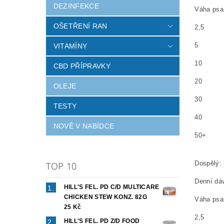
DEZINFEKCE
Váha psa
OŠETŘENÍ RAN
2,5
5
VITAMÍNY
10
CBD PŘÍPRAVKY
20
OLEJE
30
TESTY
40
NOVĚ V NABÍDCE
50+
Dospělý: 
TOP 10
Denní dá
HILL'S FEL. PD C/D MULTICARE
CHICKEN STEW KONZ. 82G
Váha psa
25 Kč
2,5
HILL'S FEL. PD Z/D FOOD