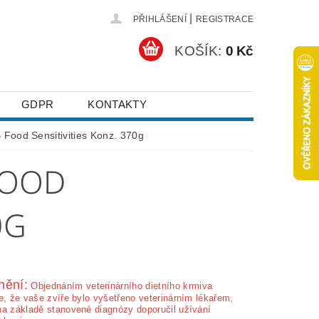
|
PŘIHLÁŠENÍ
REGISTRACE
KOŠÍK:
0 Kč
GDPR
KONTAKTY
 Food Sensitivities Konz. 370g
 FOOD
0G
nění:
Ob­jednáním veterinárního dietního krmiva
e, že vaše zvíře bylo vyšetřeno veterinárním lékařem,
na základě stanovené diagnózy doporučil užívání