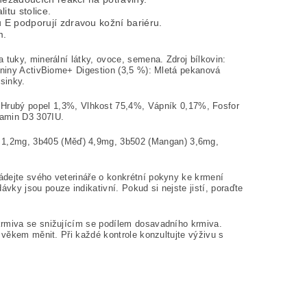
itu stolice.
 E podporují zdravou kožní bariéru.
m.
 tuky, minerální látky, ovoce, semena. Zdroj bílkovin:
ákniny ActivBiome+ Digestion (3,5 %): Mletá pekanová
usinky.
 Hrubý popel 1,3%, Vlhkost 75,4%, Vápník 0,17%, Fosfor
itamin D3 307IU.
d) 1,2mg, 3b405 (Měď) 4,9mg, 3b502 (Mangan) 3,6mg,
ádejte svého veterináře o konkrétní pokyny ke krmení
ky jsou pouze indikativní. Pokud si nejste jistí, poraďte
krmiva se snižujícím se podílem dosavadního krmiva.
 věkem měnit. Při každé kontrole konzultujte výživu s