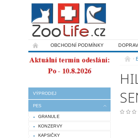
OBCHODNÍ PODMÍNKY
DOPRAV
ODSTOUPENÍ OD SMLOUVY
HI
SE
VÝPRODEJ
PES
GRANULE
KONZERVY
KAPSIČKY