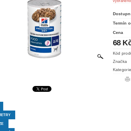
vybraného
Dostupn
Termín o
Cena
68 K
Kód prod
Značka
Kategori
METRY
ZE