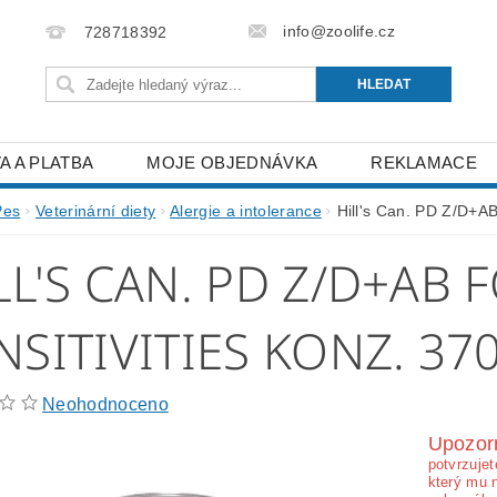
info@zoolife.cz
728718392
A A PLATBA
MOJE OBJEDNÁVKA
REKLAMACE
Pes
Veterinární diety
Alergie a intolerance
Hill's Can. PD Z/D+AB
LL'S CAN. PD Z/D+AB
NSITIVITIES KONZ. 37
Neohodnoceno
Upozor
potvrzujet
který mu 