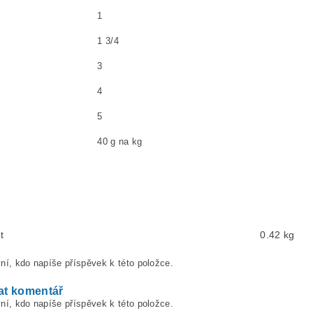
1
1 3/4
3
4
5
40 g na kg
t
0.42 kg
ní, kdo napíše příspěvek k této položce.
at komentář
ní, kdo napíše příspěvek k této položce.