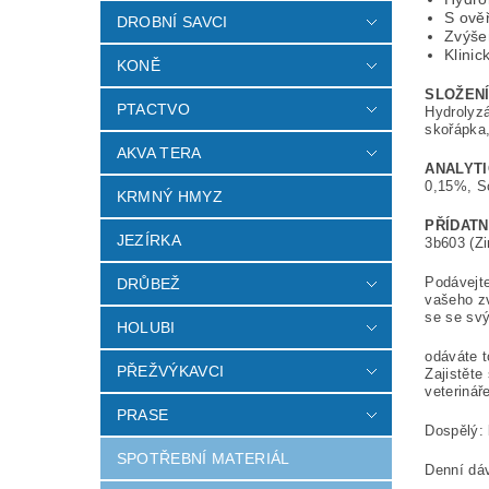
S ověř
DROBNÍ SAVCI
Zvýše
Klinic
KONĚ
SLOŽENÍ
PTACTVO
Hydrolyzá
skořápka,
AKVA TERA
ANALYTI
0,15%, So
KRMNÝ HMYZ
PŘÍDATN
JEZÍRKA
3b603 (Z
Podávejte
DRŮBEŽ
vašeho zv
se se svý
HOLUBI
odáváte t
PŘEŽVÝKAVCI
Zajistěte
veterinář
PRASE
Dospělý: 
SPOTŘEBNÍ MATERIÁL
Denní dá