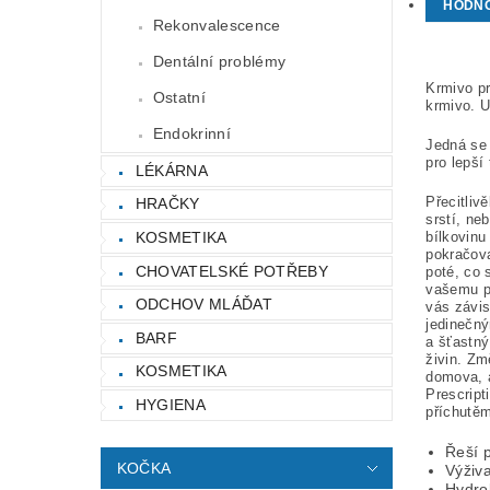
HODN
Rekonvalescence
Dentální problémy
Krmivo pr
Ostatní
krmivo. U
Endokrinní
Jedná se 
pro lepší
LÉKÁRNA
Přecitliv
HRAČKY
srstí, ne
KOSMETIKA
bílkovinu
pokračova
CHOVATELSKÉ POTŘEBY
poté, co 
vašemu ps
ODCHOV MLÁĎAT
vás závis
jedinečný
BARF
a šťastný
živin. Zm
KOSMETIKA
domova, a
Prescript
HYGIENA
příchutěm
Řeší p
KOČKA
Výživa
Hydrol