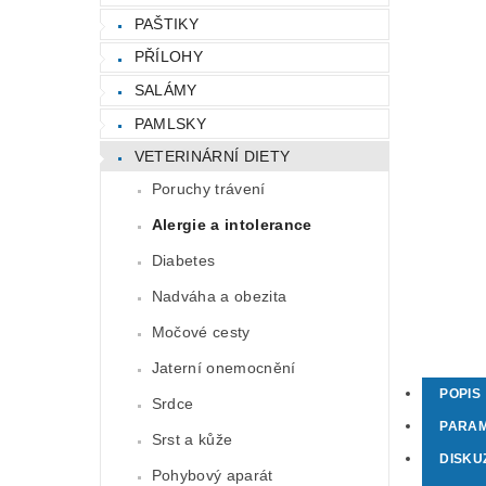
PAŠTIKY
PŘÍLOHY
SALÁMY
PAMLSKY
VETERINÁRNÍ DIETY
Poruchy trávení
Alergie a intolerance
Diabetes
Nadváha a obezita
Močové cesty
Jaterní onemocnění
POPIS
Srdce
PARA
Srst a kůže
DISKU
Pohybový aparát