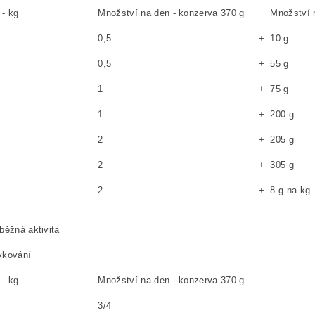
 - kg
Množství na den - konzerva 370 g
Množství 
0,5
+
10 g
0,5
+
55 g
1
+
75 g
1
+
200 g
2
+
205 g
2
+
305 g
2
+
8 g na kg
běžná aktivita
vkování
 - kg
Množství na den - konzerva 370 g
3/4