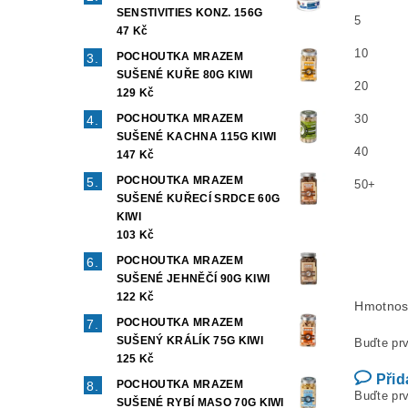
SENSTIVITIES KONZ. 156G
5
47 Kč
10
POCHOUTKA MRAZEM
SUŠENÉ KUŘE 80G KIWI
20
129 Kč
POCHOUTKA MRAZEM
30
SUŠENÉ KACHNA 115G KIWI
40
147 Kč
POCHOUTKA MRAZEM
50+
SUŠENÉ KUŘECÍ SRDCE 60G
KIWI
103 Kč
POCHOUTKA MRAZEM
SUŠENÉ JEHNĚČÍ 90G KIWI
122 Kč
Hmotnos
POCHOUTKA MRAZEM
SUŠENÝ KRÁLÍK 75G KIWI
Buďte prv
125 Kč
Přid
POCHOUTKA MRAZEM
Buďte prv
SUŠENÉ RYBÍ MASO 70G KIWI