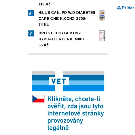
119 Kč
Přidat
HILL'S CAN. PD W/D DIABETES
CARE CHICK.KONZ. 370G
74 Kč
BRIT VD DOG GF KONZ
HYPOALLERGENIC 400G
55 Kč
Vlož