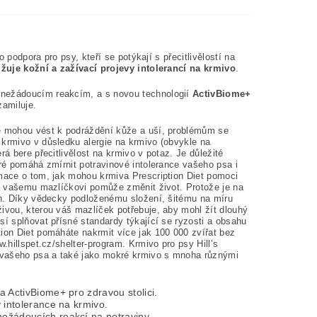
o podpora pro psy, kteří se potýkají s přecitlivělostí na
ižuje kožní a zažívací projevy intolerancí na krmiv
o
.
 nežádoucím reakcím, a s novou technologií
ActivBiome+
zamiluje.
ré mohou vést k podráždění kůže a uší, problémům se
 krmivo v důsledku alergie na krmivo (obvykle na
á bere přecitlivělost na krmivo v potaz. Je důležité
eré pomáhá zmírnit potravinové intolerance vašeho psa i
rmace o tom, jak mohou krmiva Prescription Diet pomoci
rá vašemu mazlíčkovi pomůže změnit život. Protože je na
ách. Díky vědecky podloženému složení, šitému na míru
živou, kterou váš mazlíček potřebuje, aby mohl žít dlouhý
sí splňovat přísné standardy týkající se ryzosti a obsahu
tion Diet pomáháte nakrmit více jak 100 000 zvířat bez
.hillspet.cz/shelter-program. Krmivo pro psy Hill’s
by vašeho psa a také jako mokré krmivo s mnoha různými
a ActivBiome+ pro zdravou stolici.
y intolerance na krmivo.
nežádoucích reakcí na potraviny.