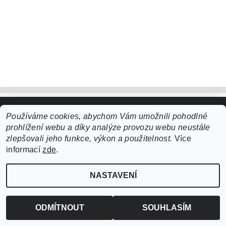
Používáme cookies, abychom Vám umožnili pohodlné
Upravit nastavení cookies
2026 ©
ZooLife.cz
, všechna práva vyhrazena
prohlížení webu a díky analýze provozu webu neustále
Vytvořil Shoptet
zlepšovali jeho funkce, výkon a použitelnost.
Více
informací
zde
.
NASTAVENÍ
ODMÍTNOUT
SOUHLASÍM