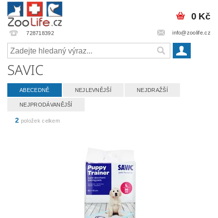
0 Kč
info@zoolife.cz
728718392
SAVIC
ABECEDNĚ
NEJLEVNĚJŠÍ
NEJDRAŽŠÍ
NEJPRODÁVANĚJŠÍ
2
položek celkem