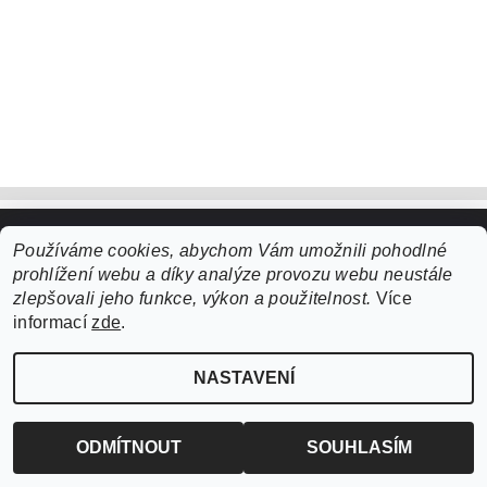
Používáme cookies, abychom Vám umožnili pohodlné
Upravit nastavení cookies
2026 ©
ZooLife.cz
, všechna práva vyhrazena
prohlížení webu a díky analýze provozu webu neustále
Vytvořil Shoptet
zlepšovali jeho funkce, výkon a použitelnost.
Více
informací
zde
.
NASTAVENÍ
ODMÍTNOUT
SOUHLASÍM