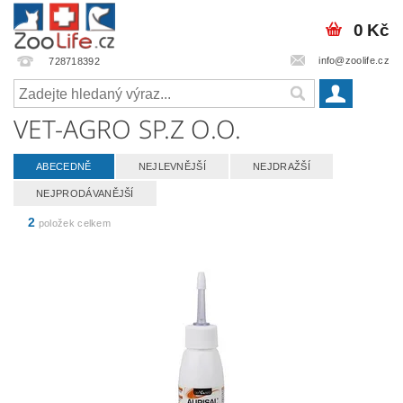
0 Kč
info@zoolife.cz
728718392
VET-AGRO SP.Z O.O.
ABECEDNĚ
NEJLEVNĚJŠÍ
NEJDRAŽŠÍ
NEJPRODÁVANĚJŠÍ
2
položek celkem