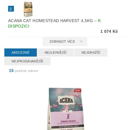
3.
ACANA CAT HOMESTEAD HARVEST 4,5KG
–
K
DISPOZICI
1 074 Kč
ZOBRAZIT VÍCE
ABECEDNĚ
NEJLEVNĚJŠÍ
NEJDRAŽŠÍ
NEJPRODÁVANĚJŠÍ
15
položek celkem