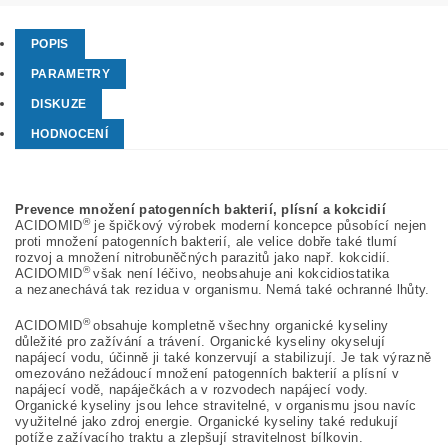
POPIS
PARAMETRY
DISKUZE
HODNOCENÍ
Prevence množení patogenních bakterií, plísní a kokcidií
®
ACIDOMID
je špičkový výrobek moderní koncepce působící nejen
proti množení patogenních bakterií, ale velice dobře také tlumí
rozvoj a množení nitrobuněčných parazitů jako např. kokcidií.
®
ACIDOMID
však není léčivo, neobsahuje ani kokcidiostatika
a nezanechává tak rezidua v organismu. Nemá také ochranné lhůty.
®
ACIDOMID
obsahuje kompletně všechny organické kyseliny
důležité pro zažívání a trávení. Organické kyseliny okyselují
napájecí vodu, účinně ji také konzervují a stabilizují. Je tak výrazně
omezováno nežádoucí množení patogenních bakterií a plísní v
napájecí vodě, napáječkách a v rozvodech napájecí vody.
Organické kyseliny jsou lehce stravitelné, v organismu jsou navíc
využitelné jako zdroj energie. Organické kyseliny také redukují
potíže zažívacího traktu a zlepšují stravitelnost bílkovin.