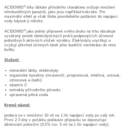
®
ACIDOMID
díky látkám přírodního charakteru snižuje množení
nitrobuněčných parazitů, jako jsou například kokcidie. Pro
maximální efekt je však třeba pravidelného podávání do napájecí
vody kdykoli ji měníte.
®
ACIDOMID
jako jediný přípravek svého druhu na trhu obsahuje
vyvážený poměr elektrolytických prvků podporujících účinnost
jednotlivých aktivních složek výrobku. Elektrolyty urychlují a
zvyšují přechod účinných látek přes buněční membránu do nitra
buňky.
Složení:
minerální látky, elektrolyty
organické kyseliny (mravenčí, propionová, mléčná, octová,
citronová a další)
vitamín C
extrakty přírodního původu
upravená pitná voda
Krmný návod:
podává se v množství 10 ml na 1 litr napájecí vody po celý rok.
První 2-3 dny v počátku podávání přípravku se doporučuje
dávkování poloviční (0,5% tzn. 5 ml na 1 litr napájecí vody).