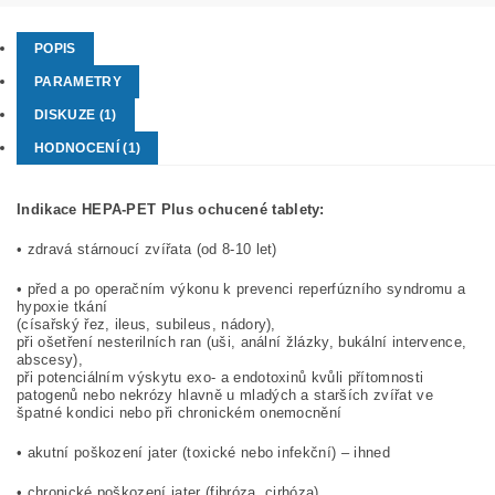
POPIS
PARAMETRY
DISKUZE (1)
HODNOCENÍ (1)
Indikace HEPA-PET Plus ochucené tablety:
• zdravá stárnoucí zvířata (od 8-10 let)
• před a po operačním výkonu k prevenci reperfúzního syndromu a
hypoxie tkání
(císařský řez, ileus, subileus, nádory),
při ošetření nesterilních ran (uši, anální žlázky, bukální intervence,
abscesy),
při potenciálním výskytu exo- a endotoxinů kvůli přítomnosti
patogenů nebo nekrózy hlavně u mladých a starších zvířat ve
špatné kondici nebo při chronickém onemocnění
• akutní poškození jater (toxické nebo infekční) – ihned
• chronické poškození jater (fibróza, cirhóza)