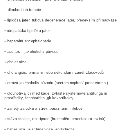
– dlouhodobá terapie
• lipidóza jater, tuková degenerace jater, především při nadváze
• idiopatická lipidóza jater
• hepatální encephalopatie
• ascites – jakéhokoliv původu
• cholestáza
• cholangitis, primární nebo sekundární zánět žlučovodů
• otrava jakéhokoliv původu (acetaminophen/ paracetamol)
• dlouhotrvající medikace, zvláště systémové antifungální
prostředky, fenobarbital,glukokortikoidy
• záněty žaludku a střev, parazitární infekce
• stáza stolice, obstipace (hromadění amoniaku a toxinů)
• babezióza, leischmanióza, ehrlichióza.