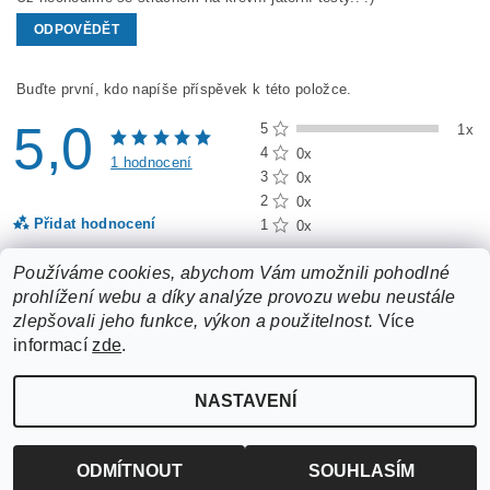
ODPOVĚDĚT
Buďte první, kdo napíše příspěvek k této položce.
5,0
5
1x
4
0x
1 hodnocení
3
0x
2
0x
Přidat hodnocení
1
0x
Používáme cookies, abychom Vám umožnili pohodlné
prohlížení webu a díky analýze provozu webu neustále
zlepšovali jeho funkce, výkon a použitelnost.
Více
informací
zde
.
NASTAVENÍ
Upravit nastavení cookies
2026 ©
ZooLife.cz
, všechna práva vyhrazena
Vytvořil Shoptet
ODMÍTNOUT
SOUHLASÍM