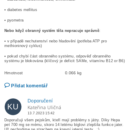
• diabetes mellitus
• pyometra
Nebo když obranný systém těla nepracuje správně
:
• v případě nechutenství nebo hladovění (potřeba ATP pro
methioninový cyklus)
• pokud chybí část obranného systému, odpověď obranného
systému je blokována (klíčový je deficit SAMe, vitamínu B12 or B6)
Hmotnost
0.066 kg
Přidat komentář
Doporučení
KU
Kateřina Uličná
13.7.2023 15:42
Doporučuji všem pejskům, kteří mají problémy s játry. Díky Hepa
pet 700 mg se mému, skoro 14 letému bíglovi zlepšila funkce jater.
Už nechodíme se strachem na krevní jaterní testy.. :)