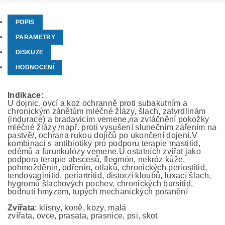
POPIS
PARAMETRY
DISKUZE
HODNOCENÍ
Indikace:
U dojnic, ovcí a koz ochranně proti subakutním a
chronickým zánětům mléčné žlázy, šlach, zatvrdlinám
(indurace) a bradavicím vemene,na zvláčnění pokožky
mléčné žlázy /např. proti vysušení slunečním zářením na
pastvě/, ochrana rukou dojičů po ukončení dojení.V
kombinaci s antibiotiky pro podporu terapie mastitid,
edémů a furunkulózy vemene.U ostatních zvířat jako
podpora terapie abscesů, flegmón, nekróz kůže,
pohmožděnin, odřenin, otlaků, chronických periostitid,
tendovaginitid, periartritid, distorzí kloubů, luxací šlach,
hygromů šlachových pochev, chronických bursitid,
bodnutí hmyzem, tupých mechanických poranění
Zvířata
: klisny, koně, kozy, malá
zvířata, ovce, prasata, prasnice, psi, skot