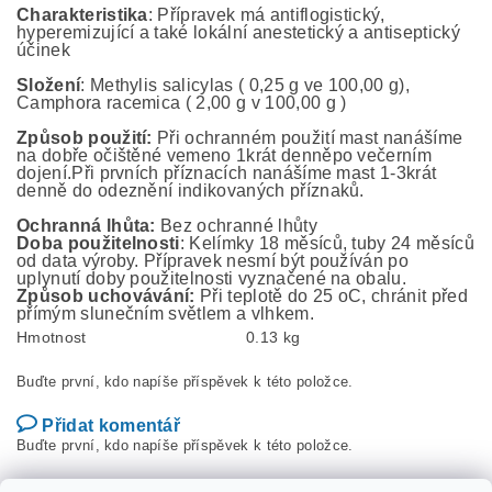
Charakteristika
: Přípravek má antiflogistický,
hyperemizující a také lokální anestetický a antiseptický
účinek
Složení
: Methylis salicylas ( 0,25 g ve 100,00 g),
Camphora racemica ( 2,00 g v 100,00 g )
Způsob použití:
Při ochranném použití mast nanášíme
na dobře očištěné vemeno 1krát denněpo večerním
dojení.Při prvních příznacích nanášíme mast 1-3krát
denně do odeznění indikovaných příznaků.
Ochranná lhůta:
Bez ochranné lhůty
Doba použitelnosti
: Kelímky 18 měsíců, tuby 24 měsíců
od data výroby. Přípravek nesmí být používán po
uplynutí doby použitelnosti vyznačené na obalu.
Způsob uchovávání:
Při teplotě do 25 oC, chránit před
přímým slunečním světlem a vlhkem.
Hmotnost
0.13 kg
Buďte první, kdo napíše příspěvek k této položce.
Přidat komentář
Buďte první, kdo napíše příspěvek k této položce.
Přidat hodnocení