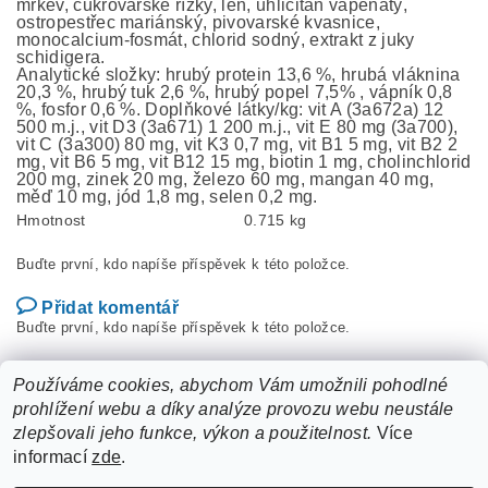
mrkev, cukrovarské řízky, len, uhličitan vápenatý,
ostropestřec mariánský, pivovarské kvasnice,
monocalcium-fosmát, chlorid sodný, extrakt z juky
schidigera.
Analytické složky: hrubý protein 13,6 %, hrubá vláknina
20,3 %, hrubý tuk 2,6 %, hrubý popel 7,5% , vápník 0,8
%, fosfor 0,6 %. Doplňkové látky/kg: vit A (3a672a) 12
500 m.j., vit D3 (3a671) 1 200 m.j., vit E 80 mg (3a700),
vit C (3a300) 80 mg, vit K3 0,7 mg, vit B1 5 mg, vit B2 2
mg, vit B6 5 mg, vit B12 15 mg, biotin 1 mg, cholinchlorid
200 mg, zinek 20 mg, železo 60 mg, mangan 40 mg,
měď 10 mg, jód 1,8 mg, selen 0,2 mg.
Hmotnost
0.715 kg
Buďte první, kdo napíše příspěvek k této položce.
Přidat komentář
Buďte první, kdo napíše příspěvek k této položce.
Přidat hodnocení
Používáme cookies, abychom Vám umožnili pohodlné
prohlížení webu a díky analýze provozu webu neustále
zlepšovali jeho funkce, výkon a použitelnost.
Více
informací
zde
.