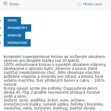
Dotaz
Hlídat cenu
POPIS
PARAMETRY
DISKUZE
HODNOCENÍ
kompletní superprémiové krmivo se sníženým obsahem
obilovin pro dospělé králíky (od 20 týdnů).
100% extrudované krmivo s vysokým obsahem vlákniny,
obohacené o spoustu bylin, zeleniny a ovoce, které
zajišťují neodolatelnou chuť. Jídlo obsahuje všechny
potřebné vitamíny a minerály pro zdravý a dlouhý život
vašeho mazlíčka. Bez přidaných barviv a cukru - 100%
natural.
Krmný návod: krmte dle potřeby. Doporučená denní
dávka 45-70g. Zajistěte neomezený přístup k čerstvé
vodě a senu.
složení: seno, vojtěška, hrách, oves, ječmen,
slunečnicové slupky, sušené jablka, bylinky ( brusinka,
meduňka, máta, rozmarýn, kopřiva), petržel stonky,